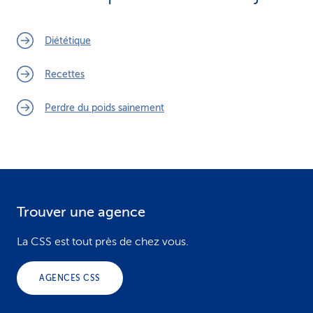
Diététique
Recettes
Perdre du poids sainement
Trouver une agence
F
o
La CSS est tout près de chez vous.
o
AGENCES CSS
t