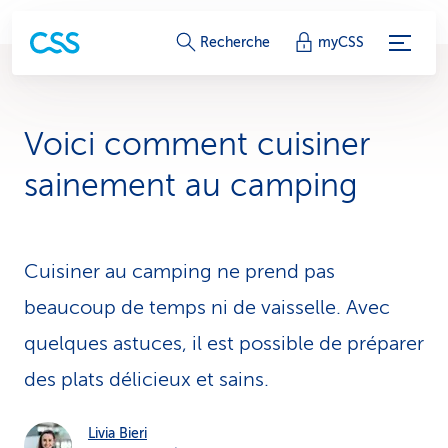
L
Recherche
myCSS
i
e
Voici comment cuisi­ner
n
sainement au camping
s
d
Cuisiner au camping ne prend pas
e
beaucoup de temps ni de vaisselle. Avec
s
quelques astuces, il est possible de préparer
e
des plats délicieux et sains.
r
v
Livia Bieri