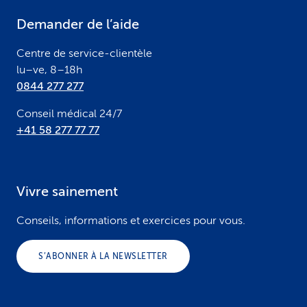
e
Demander de l’aide
r
Centre de service-clientèle
lu–ve, 8–18h
0844 277 277
Conseil médical 24/7
+41 58 277 77 77
Vivre sainement
Conseils, informations et exercices pour vous.
S’ABONNER À LA NEWSLETTER