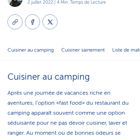
2 juillet 2022
| 4 Min. Temps de Lecture
i
c
e
Cuisiner au camping
Cuisiner sainement
Liste de mat
Cuisiner au camping
Après une journée de vacances riche en
aventures, l’option «fast food» du restaurant du
camping apparaît souvent comme une option
séduisante pour ne pas devoir cuisiner, laver et
ranger. Au moment où de bonnes odeurs se