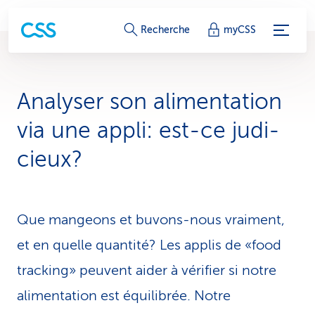
L
Recherche
myCSS
i
e
Analyser son alimentation
n
via une appli: est-ce judi­
s
cieux?
d
e
Que mangeons et buvons-nous vraiment,
s
et en quelle quantité? Les applis de «food
e
tracking» peuvent aider à vérifier si notre
r
alimentation est équilibrée. Notre
v