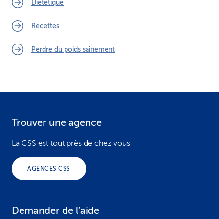
Diététique
Recettes
Perdre du poids sainement
Trouver une agence
F
o
La CSS est tout près de chez vous.
o
AGENCES CSS
t
e
Demander de l’aide