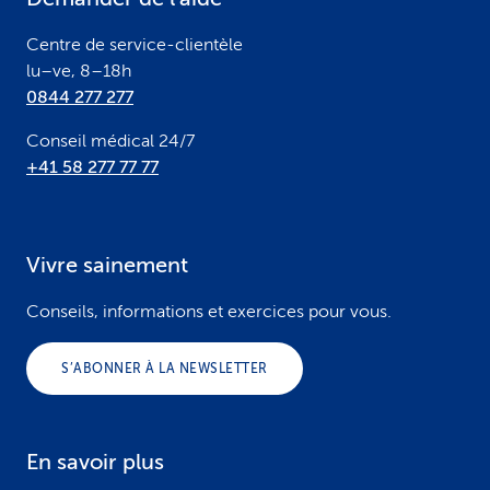
r
Centre de service-clientèle
lu–ve, 8–18h
0844 277 277
Conseil médical 24/7
+41 58 277 77 77
Vivre sainement
Conseils, informations et exercices pour vous.
S’ABONNER À LA NEWSLETTER
En savoir plus