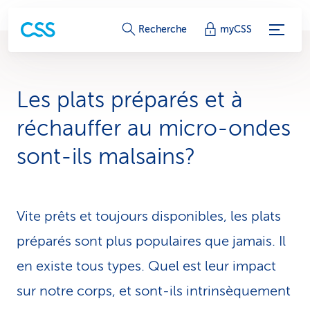
L
Recherche
myCSS
i
e
Les plats préparés et à
n
réchauffer au micro-ondes
s
sont-ils malsains?
d
e
Vite prêts et toujours disponibles, les plats
s
préparés sont plus populaires que jamais. Il
e
en existe tous types. Quel est leur impact
r
sur notre corps, et sont-ils intrinsèquement
v