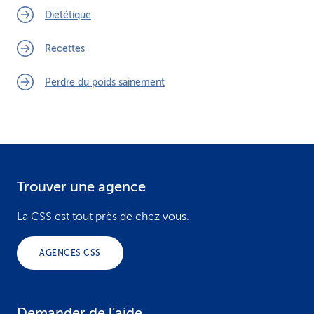
Diététique
Recettes
Perdre du poids sainement
Trouver une agence
F
o
La CSS est tout près de chez vous.
o
AGENCES CSS
t
e
Demander de l’aide