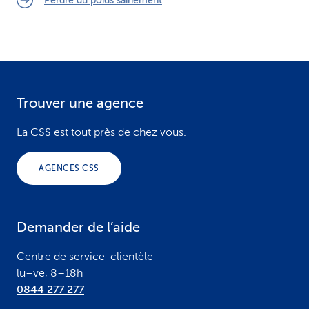
Perdre du poids sainement
Trouver une agence
F
o
La CSS est tout près de chez vous.
o
AGENCES CSS
t
e
Demander de l’aide
r
Centre de service-clientèle
lu–ve, 8–18h
0844 277 277