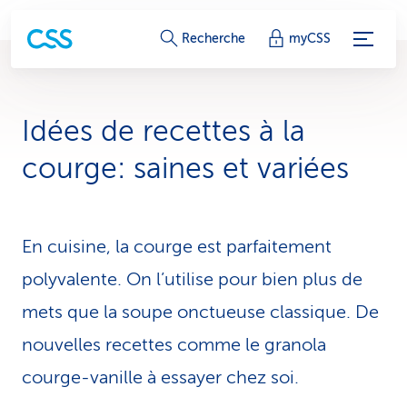
L
Recherche
myCSS
i
e
Idées de recettes à la
n
courge: saines et variées
s
d
En cuisine, la courge est par­fai­te­ment
e
polyvalente. On l’utilise pour bien plus de
s
mets que la soupe onctueuse classique. De
e
nouvelles recettes comme le granola
r
courge-vanille à essayer chez soi.
v