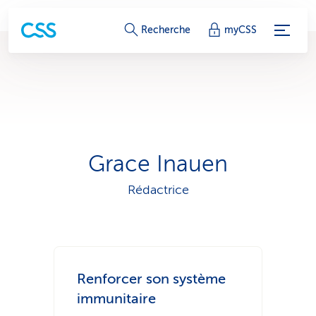
L
Recherche
myCSS
i
e
n
s
Grace Inauen
d
Rédactrice
e
s
e
Renforcer son système
r
immunitaire
v