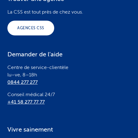
F
o
La CSS est tout près de chez vous.
o
AGENCES CSS
t
e
Demander de l’aide
r
Centre de service-clientèle
lu–ve, 8–18h
0844 277 277
Conseil médical 24/7
+41 58 277 77 77
Vivre sainement