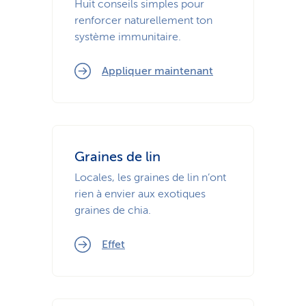
Huit conseils simples pour
i
renforcer naturellement ton
système immunitaire.
c
e
Appliquer maintenant
Graines de lin
Locales, les graines de lin n’ont
rien à envier aux exotiques
graines de chia.
Effet