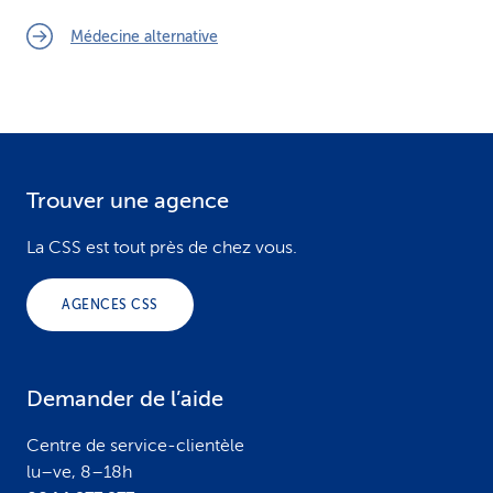
Médecine alternative
Trouver une agence
F
o
La CSS est tout près de chez vous.
o
AGENCES CSS
t
e
Demander de l’aide
r
Centre de service-clientèle
lu–ve, 8–18h