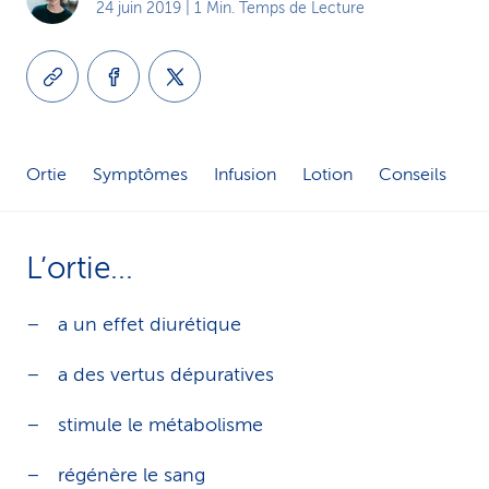
24 juin 2019
| 1 Min. Temps de Lecture
i
c
e
Ortie
Symptômes
Infusion
Lotion
Conseils
L’ortie...
a un effet diurétique
a des vertus dépuratives
stimule le métabolisme
régénère le sang