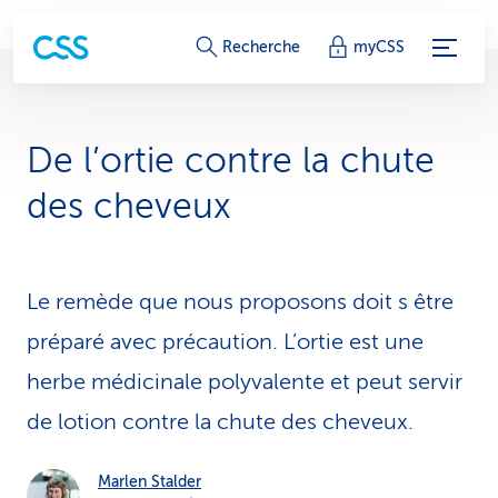
L
Recherche
myCSS
i
e
De l’ortie contre la chute
n
des cheveux
s
d
Le remède que nous proposons doit s être
e
préparé avec précaution. L’ortie est une
s
herbe médicinale polyvalente et peut servir
e
de lotion contre la chute des cheveux.
r
v
Marlen Stalder