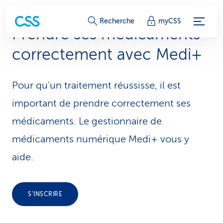
L
Recherche
myCSS
Prendre ses médica­ments
i
correctement avec Medi+
e
n
Pour qu’un traitement réussisse, il est
s
important de prendre correctement ses
d
médicaments. Le gestionnaire de
médicaments numérique Medi+ vous y
e
aide.
s
e
S’INSCRIRE
r
v