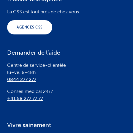
F
o
La CSS est tout près de chez vous.
o
AGENCES CSS
t
e
Demander de l’aide
r
Centre de service-clientèle
lu–ve, 8–18h
0844 277 277
Conseil médical 24/7
+41 58 277 77 77
Vivre sainement