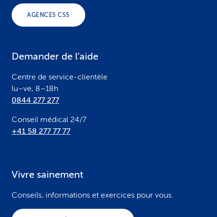
o
AGENCES CSS
t
e
Demander de l’aide
r
Centre de service-clientèle
lu–ve, 8–18h
0844 277 277
Conseil médical 24/7
+41 58 277 77 77
Vivre sainement
Conseils, informations et exercices pour vous.