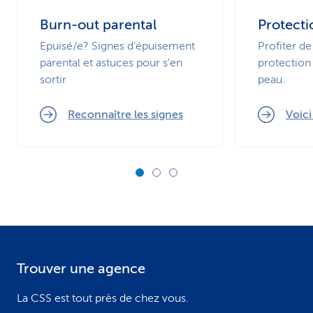
Burn-out parental
Protecti
Epuisé/e? Signes d’épuisement
Profiter de
parental et astuces pour s’en
protection 
sortir
peau.
Reconnaître les signes
Voic
Trouver une agence
F
o
La CSS est tout près de chez vous.