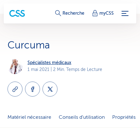
L
Recherche
myCSS
i
e
Curcuma
n
s
Spécialistes médicaux
1 mai 2021
| 2 Min. Temps de Lecture
d
e
s
e
Matériel nécessaire
Conseils d'utilisation
Propriétés
r
v