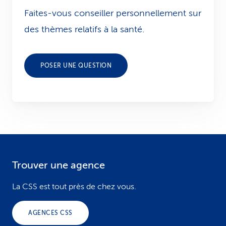
Faites-vous conseiller personnellement sur
des thèmes relatifs à la santé.
POSER UNE QUESTION
Trouver une agence
F
o
La CSS est tout près de chez vous.
o
AGENCES CSS