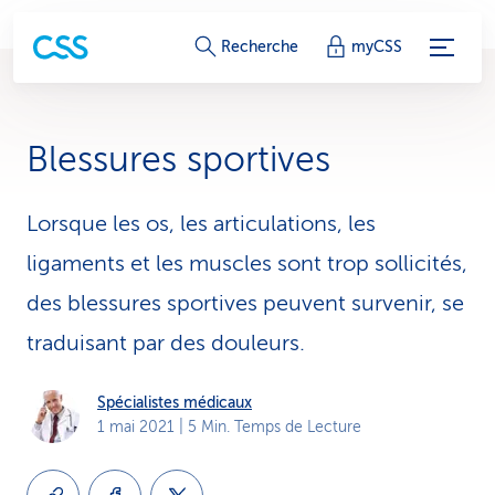
L
Recherche
myCSS
i
e
Blessures sportives
n
s
Lorsque les os, les articulations, les
ligaments et les muscles sont trop sollicités,
d
des blessures sportives peuvent survenir, se
e
traduisant par des douleurs.
s
e
Spécialistes médicaux
1 mai 2021
| 5 Min. Temps de Lecture
r
v