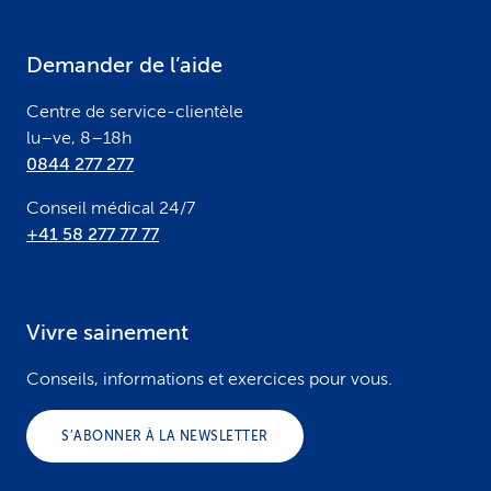
t
e
Demander de l’aide
r
Centre de service-clientèle
lu–ve, 8–18h
0844 277 277
Conseil médical 24/7
+41 58 277 77 77
Vivre sainement
Conseils, informations et exercices pour vous.
S’ABONNER À LA NEWSLETTER