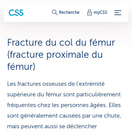
L
Recherche
myCSS
i
e
Fracture du col du fémur
n
(fracture proximale du
s
fémur)
d
e
Les fractures osseuses de l’extrémité
s
supérieure du fémur sont particulièrement
fréquentes chez les personnes âgées. Elles
e
sont généralement causées par une chute,
r
mais peuvent aussi se déclencher
v