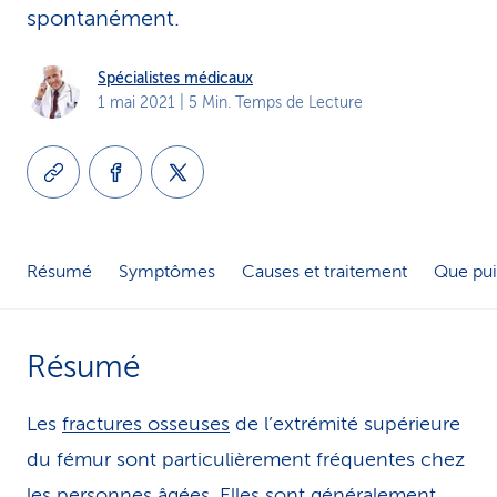
spontanément.
i
c
Spécialistes médicaux
1 mai 2021
| 5 Min. Temps de Lecture
e
Résumé
Symptômes
Causes et traitement
Que pui
Résumé
Les
fractures osseuses
de l’extrémité supérieure
du fémur sont particulièrement fréquentes chez
les personnes âgées. Elles sont généralement