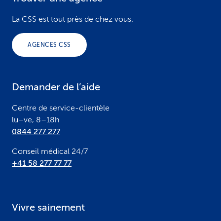
F
o
La CSS est tout près de chez vous.
o
AGENCES CSS
t
e
Demander de l’aide
r
Centre de service-clientèle
lu–ve, 8–18h
0844 277 277
Conseil médical 24/7
+41 58 277 77 77
Vivre sainement