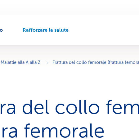
to
Rafforzare la salute
P
e
r
c
o
Malattie alla A alla Z
Frattura del collo femorale (frattura femor
r
s
o
d
i
ra del collo fe
n
a
v
i
ura femorale
g
a