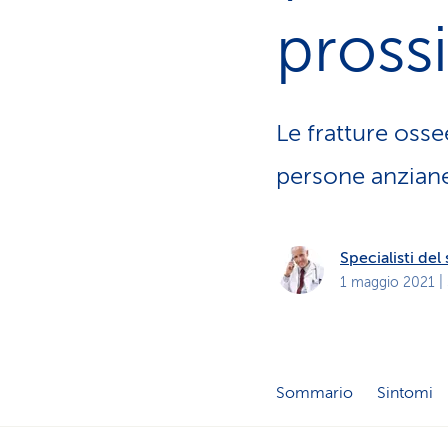
i
p
pross
r
i
v
a
t
i
Le fratture osse
persone anzian
Specialisti de
1 maggio 2021
|
Sommario
Sintomi