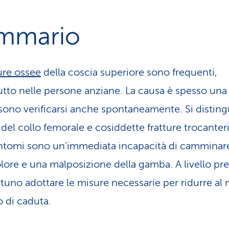
mmario
ture ossee
della coscia superiore sono frequenti,
utto nelle persone anziane. La causa è spesso una
ono verificarsi anche spontaneamente. Si disting
 del collo femorale e cosiddette fratture trocanteri
sintomi sono un’immediata incapacità di camminar
olore e una malposizione della gamba. A livello pr
tuno adottare le misure necessarie per ridurre al
io di caduta.