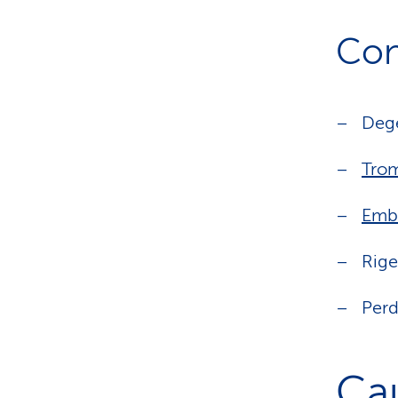
Con
Dege
Tro
Emb
Rige
Perd
Ca