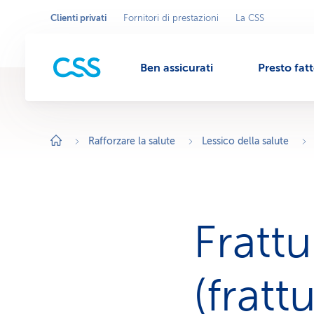
Clienti privati
Fornitori di prestazioni
La CSS
Seleziona
A
r
l'area
M
e
commerciale
a
c
Ben assicurati
Presto fat
o
e
m
m
e
r
n
c
i
Rafforzare la salute
Lessico della salute
a
l
u
e
a
t
t
i
v
Frattu
a
:
C
l
i
(fratt
e
n
t