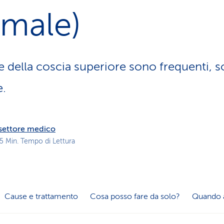
z
imale)
i
o
n
e
a
e della coscia superiore sono frequenti, s
t
t
e.
i
v
o
l settore medico
 5 Min. Tempo di Lettura
Cause e trattamento
Cosa posso fare da solo?
Quando 