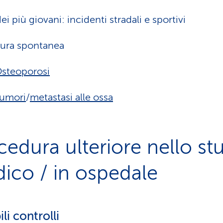
ei più giovani: incidenti stradali e sportivi
tura spontanea
steoporosi
umori
/
metastasi alle ossa
cedura ulteriore nello st
ico / in ospedale
li controlli