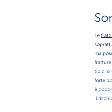
So
Le
frat
sopratt
ma poss
fratture
tipici 
forte d
è oppor
il risch