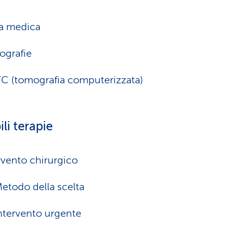
ta medica
ografie
TC (tomografia computerizzata)
ili terapie
rvento chirurgico
etodo della scelta
ntervento urgente