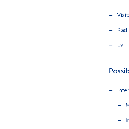
Visi
Radi
Ev. 
Possib
Inte
M
I