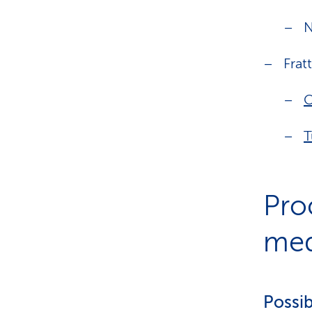
N
Frat
O
T
Pro
med
Possibi