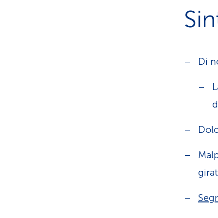
Si
Di n
L
d
Dolo
Malp
gira
Segn