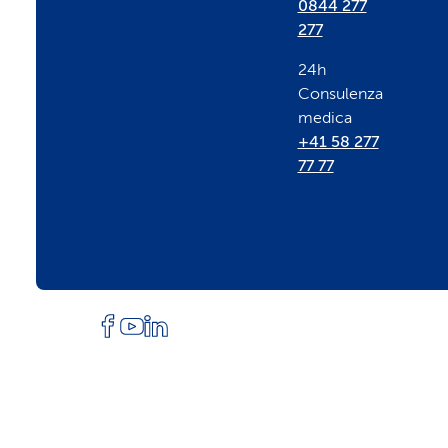
t
0844 277
277
e
24h
Consulenza
r
medica
+41 58 277
77 77