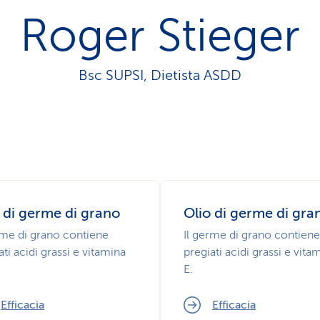
z
Roger Stieger
i
o
n
e
Bsc SUPSI, Dietista ASDD
a
t
t
i
v
o
 di germe di grano
Olio di germe di gra
rme di grano contiene
Il germe di grano contiene
ati acidi grassi e vitamina
pregiati acidi grassi e vita
E.
Efficacia
Efficacia