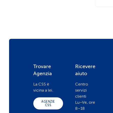
F
Trovare
Ricevere
Agenzia
aiuto
o
La CSS è
Centro
vicina a lei.
servizi
o
clienti
AGENZIE
Lu–Ve, ore
CSS
8–18