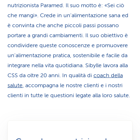
nutrizionista Paramed. Il suo motto è: «Sei ciò
i
che mangi». Crede in un'alimentazione sana ed
d
è convinta che anche piccoli passi possano
i
portare a grandi cambiamenti. Il suo obiettivo è
s
condividere queste conoscenze e promuovere
un'alimentazione pratica, sostenibile e facile da
e
integrare nella vita quotidiana. Sibylle lavora alla
r
CSS da oltre 20 anni. In qualità di
coach della
v
salute
, accompagna le nostre clienti e i nostri
i
clienti in tutte le questioni legate alla loro salute.
z
i
o