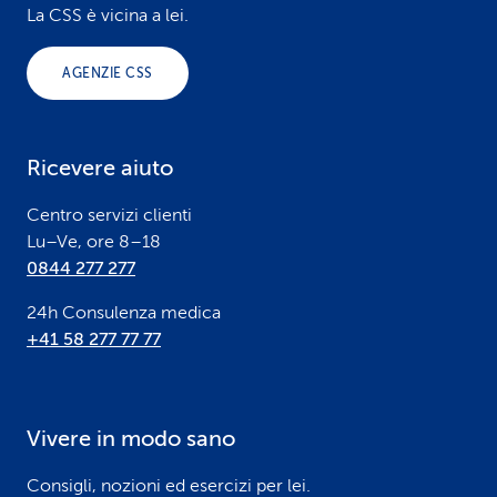
o
La CSS è vicina a lei.
o
AGENZIE CSS
t
e
Ricevere aiuto
r
Centro servizi clienti
Lu–Ve, ore 8–18
0844 277 277
24h Consulenza medica
+41 58 277 77 77
Vivere in modo sano
Consigli, nozioni ed esercizi per lei.