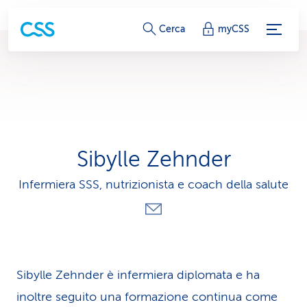
c
Cerca
myCSS
o
l
l
e
Sibylle Zehnder
g
Infermiera SSS, nutrizionista e coach della salute
a
m
e
n
Sibylle Zehnder è infermiera diplomata e ha
inoltre seguito una formazione continua come
t