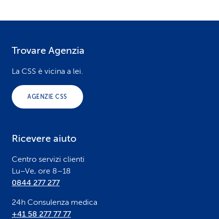
Trovare Agenzia
F
o
La CSS è vicina a lei.
o
AGENZIE CSS
t
e
Ricevere aiuto
r
Centro servizi clienti
Lu–Ve, ore 8–18
0844 277 277
24h Consulenza medica
+41 58 277 77 77