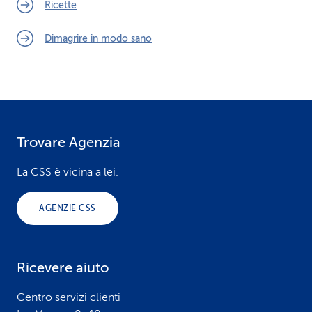
Ricette
Dimagrire in modo sano
Trovare Agenzia
F
o
La CSS è vicina a lei.
o
AGENZIE CSS
t
e
Ricevere aiuto
r
Centro servizi clienti