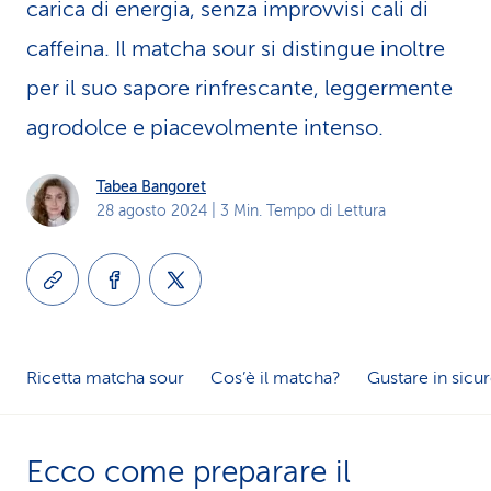
carica di energia, senza improvvisi cali di
i
caffeina. Il matcha sour si distingue inoltre
d
per il suo sapore rinfrescante, leggermente
i
agrodolce e piacevolmente intenso.
s
Tabea Bangoret
e
28 agosto 2024
| 3 Min. Tempo di Lettura
r
v
i
z
Ricetta matcha sour
Cos’è il matcha?
Gustare in sicu
i
o
Ecco come preparare il