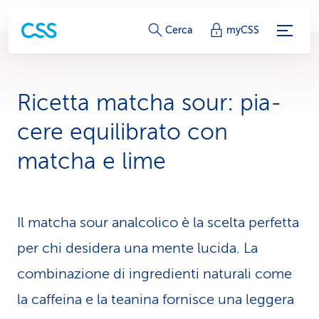
c
Cerca
myCSS
o
l
Ricetta matcha sour: pia­
l
cere equilibrato con
e
matcha e lime
g
a
Il matcha sour analcolico è la scelta perfetta
m
per chi desidera una mente lucida. La
e
combinazione di ingredienti naturali come
n
la caffeina e la teanina fornisce una leggera
t