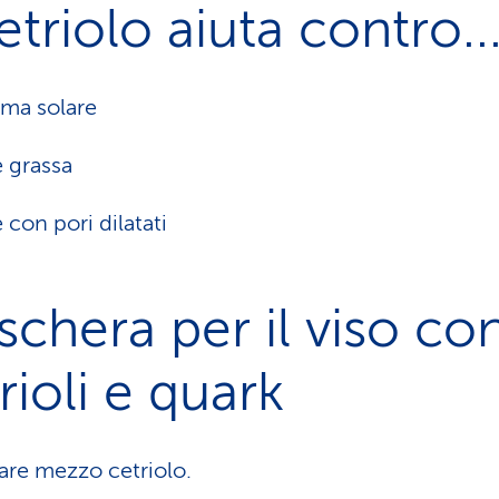
cetriolo aiuta contro..
ema solare
e grassa
e con pori dilatati
chera per il viso co
rioli e quark
lare mezzo cetriolo.