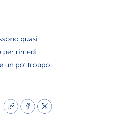
a
o
m
n
e
ssono quasi
e
n
o per rimedi
l
re un po’ troppo
t
i
i
n
d
g
i