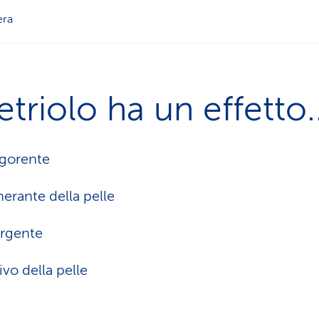
era
cetriolo ha un effetto..
igorente
nerante della pelle
rgente
ivo della pelle