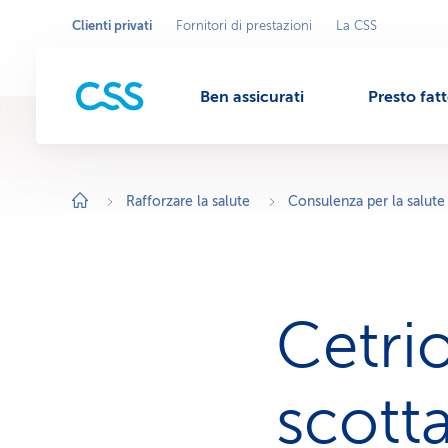
Clienti privati
Fornitori di prestazioni
La CSS
Seleziona
A
r
l'area
M
e
commerciale
a
c
Ben assicurati
Presto fat
o
e
m
m
e
r
n
c
i
Rafforzare la salute
Consulenza per la salute
a
l
u
e
a
t
t
i
v
Cetri
a
:
C
l
i
scott
e
n
t