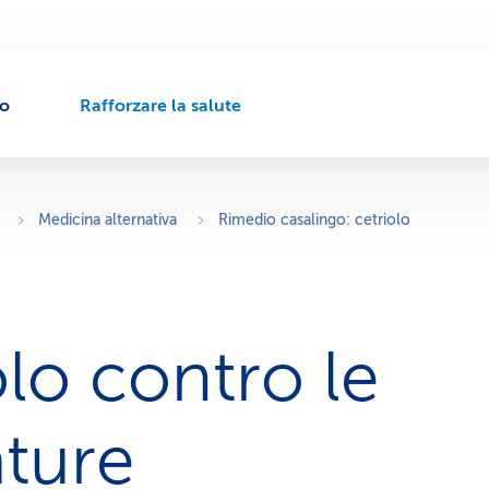
to
Rafforzare la salute
P
e
r
c
o
Medicina alternativa
Rimedio casalingo: cetriolo
r
s
o
d
i
olo contro le
n
a
v
i
ature
g
a