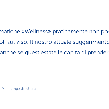
z
i
o
n
e
a
ematiche «Wellness» praticamente non po
t
t
oli sul viso. Il nostro attuale suggeriment
i
v
 anche se quest’estate le capita di prende
o
1 Min. Tempo di Lettura