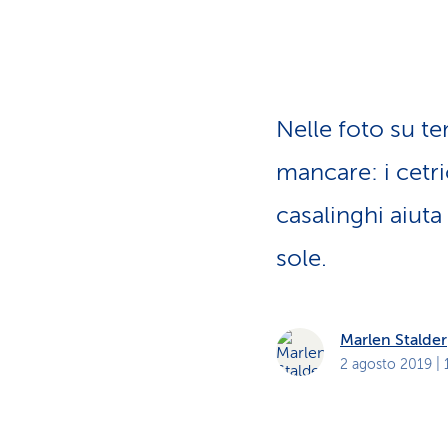
i
p
r
i
v
a
t
i
Nelle foto su t
mancare: i cetri
casalinghi aiuta
sole.
Marlen Stalder
2 agosto 2019
| 