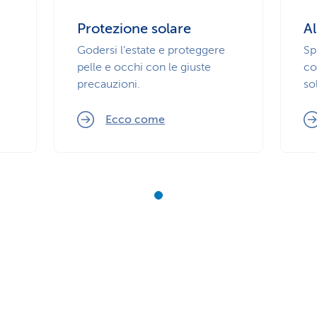
Protezione solare
Al
Godersi l’estate e proteggere
Sp
pelle e occhi con le giuste
co
precauzioni.
so
Ecco come