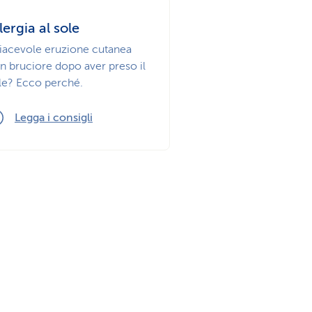
lergia al sole
iacevole eruzione cutanea
n bruciore dopo aver preso il
le? Ecco perché.
Legga i consigli