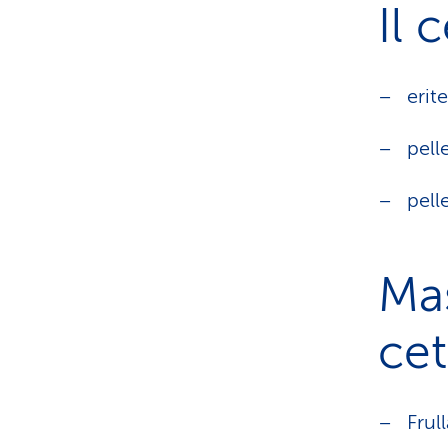
Il 
erit
pell
pell
Mas
cet
Frul