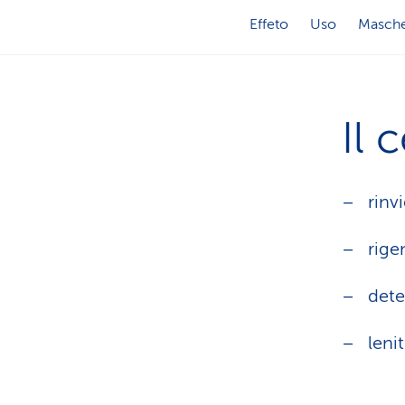
Effeto
Uso
Masch
Il 
rinv
rige
dete
lenit