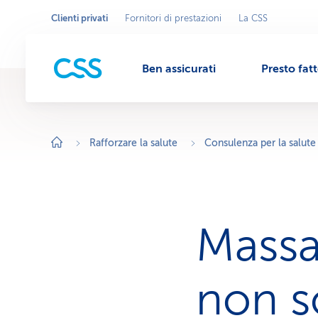
Clienti privati
Fornitori di prestazioni
La CSS
Seleziona
A
r
l'area
M
e
commerciale
a
c
Ben assicurati
Presto fat
o
e
m
m
e
r
n
c
i
Rafforzare la salute
Consulenza per la salute
a
l
u
e
a
t
t
i
v
Massa
a
:
C
l
i
non s
e
n
t