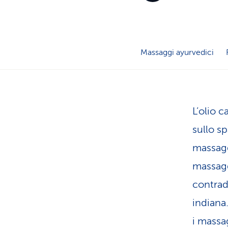
Massaggi ayurvedici
L’olio c
sullo sp
massagg
massagg
contrad
indiana
i massa