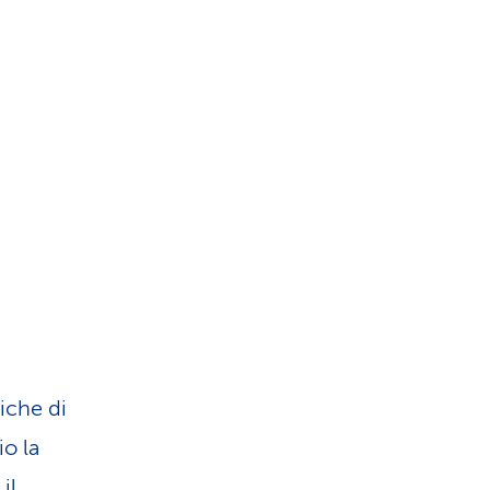
iche di
o la
il