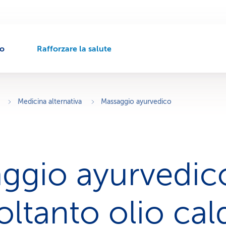
to
Rafforzare la salute
P
e
r
c
o
Medicina alternativa
Massaggio ayurvedico
r
s
o
d
i
ggio ayurvedic
n
a
v
i
oltanto olio cal
g
a