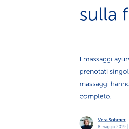
i
p
sulla 
r
i
v
a
t
i
I massaggi ayur
prenotati singo
massaggi hanno 
completo.
Vera Sohmer
8 maggio 2019
|