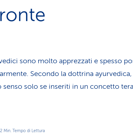
z
fronte
i
o
n
e
a
t
t
i
vedici sono molto apprezzati e spesso p
v
o
larmente. Secondo la dottrina ayurvedica,
senso solo se inseriti in un concetto ter
 2 Min. Tempo di Lettura