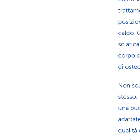
trattam
posizion
caldo. 
sciatica
corpo c
di oste
Non sol
stesso.
una buon
adattate
qualità