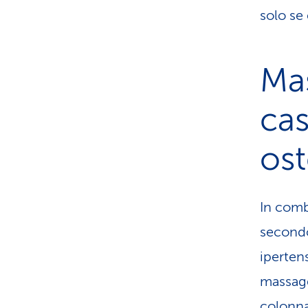
solo se
Mas
cas
os
In combi
secondo
iperten
massagg
colonna 