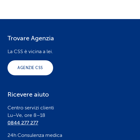
Trovare Agenzia
F
o
La CSS è vicina a lei.
o
AGENZIE CSS
t
e
Ricevere aiuto
r
Centro servizi clienti
Lu–Ve, ore 8–18
0844 277 277
24h Consulenza medica