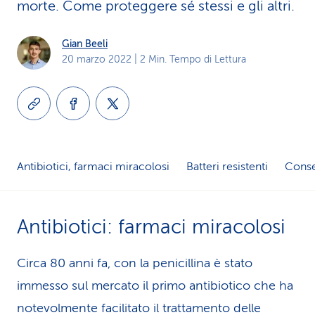
morte. Come proteggere sé stessi e gli altri.
i
d
Gian Beeli
20 marzo 2022
| 2 Min. Tempo di Lettura
i
s
e
r
Antibiotici, farmaci miracolosi
Batteri resistenti
Cons
v
i
Antibiotici: farmaci miracolosi
z
Circa 80 anni fa, con la penicillina è stato
i
immesso sul mercato il primo antibiotico che ha
o
notevolmente facilitato il trat­ta­men­to delle