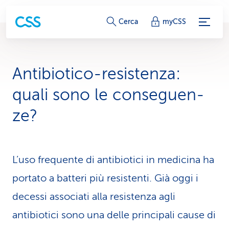
c
Cerca
myCSS
o
l
Antibiotico-resistenza:
l
quali sono le conse­guen­
e
ze?
g
a
L’uso frequente di antibiotici in medi­ci­na ha
m
portato a batteri più resistenti. Già oggi i
e
decessi associati alla resistenza agli
n
antibiotici sono una delle principali cause di
t