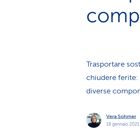
i
p
compit
r
i
v
a
t
i
Trasportare sost
chiudere ferite: 
diverse compon
Vera Sohmer
18 gennaio 2021