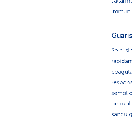
l'allarm
immunit
Guaris
Se ci si
rapidam
coagula
respons
semplic
un ruol
sanguig