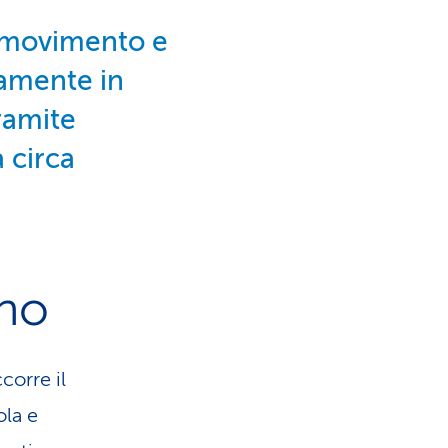
n movimento e
camente in
ramite
a circa
gno
corre il
ola e