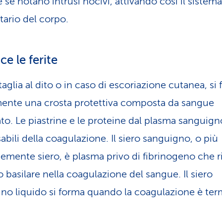
e se notano intrusi nocivi, attivando così il sistema
ario del corpo.
ce le ferite
 taglia al dito o in caso di escoriazione cutanea, si
ente una crosta protettiva composta da sangue
to. Le piastrine e le proteine dal plasma sanguig
abili della coagulazione. Il siero sanguigno, o più
emente siero, è plasma privo di fibrinogeno che r
o basilare nella coagulazione del sangue. Il siero
no liquido si forma quando la coagulazione è ter