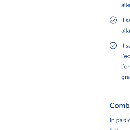
all
il 
all
il 
l’e
l’o
gra
Combat
In part