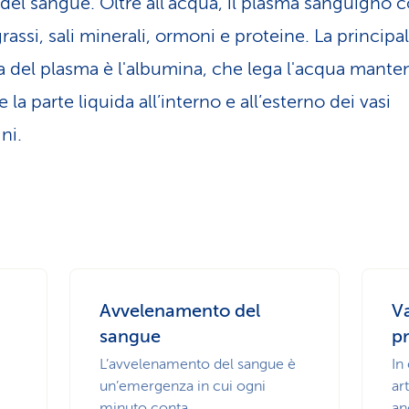
 del sangue. Oltre all'acqua, il plasma sanguigno 
assi, sali minerali, ormoni e proteine. La principa
a del plasma è l'albumina, che lega l'acqua mant
 la parte liquida all’interno e all’esterno dei vasi
ni.
Avvelenamento del
Va
sangue
pr
L’avvelenamento del sangue è
In
un’emergenza in cui ogni
ar
minuto conta.
an