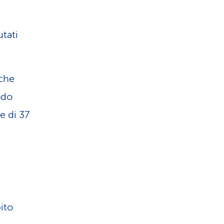
utati
 che
odo
e di 37
ito