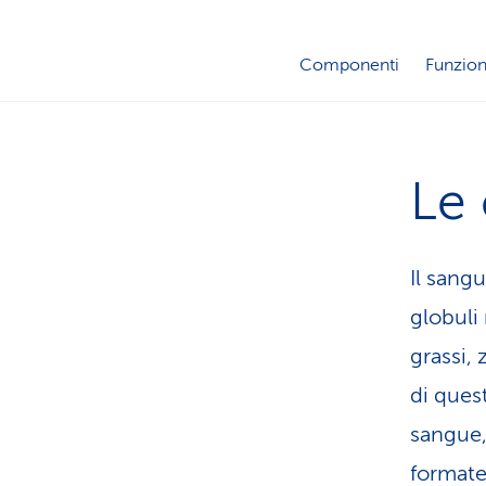
Componenti
Funzio
Le
Il sang
globuli
grassi,
di quest
sangue, 
formate