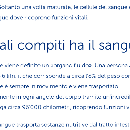
Soltanto una volta maturate, le cellule del sangue
gue dove ricoprono funzioni vitali.
li compiti ha il san
ue viene definito un «organo fluido». Una persona 
6 litri, il che corrisponde a circa l’8% del peso co
ue è sempre in movimento e viene trasportato
mente in ogni angolo del corpo tramite un’incredi
nga circa 96’000 chilometri, ricoprendo funzioni vi
sangue trasporta sostanze nutritive dal tratto intest