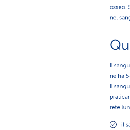
osseo. 
nel san
Qua
Il sang
ne ha 5-
Il sang
pratica
rete lu
il 