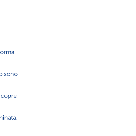
 forma
no sono
icopre
minata.