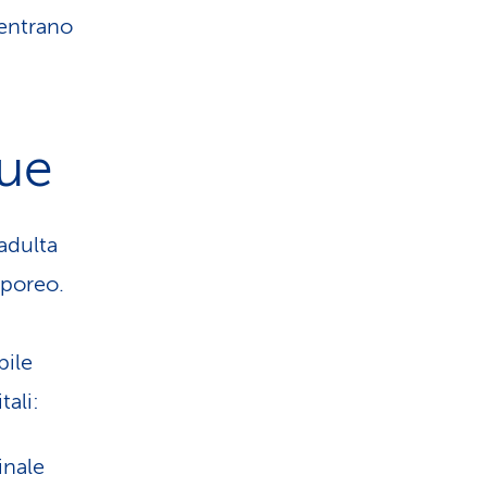
 entrano
gue
adulta
rporeo.
bile
tali:
inale