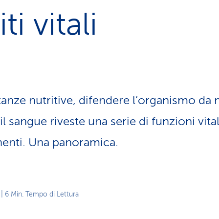
z
i vitali
i
o
n
e
a
t
t
i
anze nutritive, difendere l’organismo da m
v
o
il sangue riveste una serie di funzioni vita
enti. Una panoramica.
| 6 Min. Tempo di Lettura