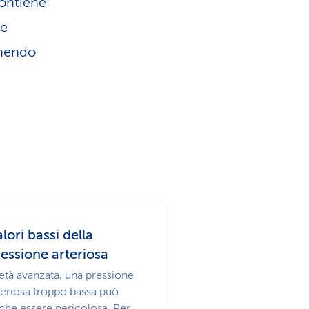
contiene
le
enendo
lori bassi della
essione arteriosa
 età avanzata, una pressione
teriosa troppo bassa può
che essere pericolosa. Per