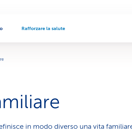
to
Rafforzare la salute
P
e
r
c
o
are
r
s
o
d
i
amiliare
n
a
v
i
g
finisce in modo diverso una vita familiare
a