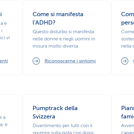
i
Come si manifesta
Come
l’ADHD?
pers
ra e
 i
Questo disturbo si manifesta
Come 
ci vi
nelle donne e negli uomini in
soste
misura molto diversa.
nella 
enti
Riconoscerne i sintomi
Pumptrack della
Pian
Svizzera
fami
e a
a, e
Divertimento per tutti con il
Avven
«pump» sulla pista con dossi,
capan