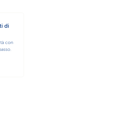
i di
ità con
passo.