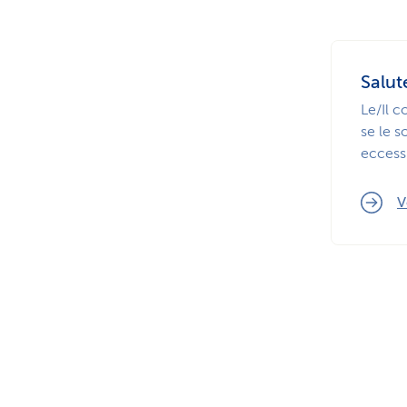
Salut
Le/Il c
se le s
eccess
V