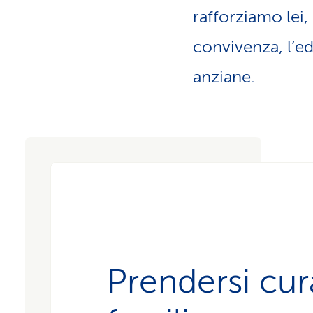
i
p
rafforziamo lei, 
r
i
convivenza, l’ed
v
a
t
anziane.
i
Prendersi cur