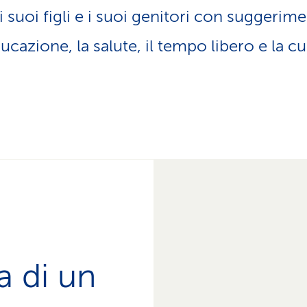
z
i suoi figli e i suoi genitori con suggerime
i
o
ucazione, la salute, il tempo libero e la c
n
e
a
t
t
i
v
o
a di un