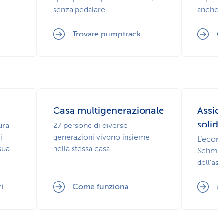
senza pedalare.
anche 
Trovare pumptrack
Casa multigenerazionale
Assi
soli
ura
27 persone di diverse
i
generazioni vivono insieme
L’econ
sua
nella stessa casa.
Schmi
dell’a
ri
Come funziona