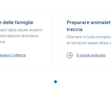
e delle famiglie
Preparare animalett
treccia
oach della salute aiutano
ollecitazioni diventano
Sfornare in tutta semplic
ive.
le istruzioni passo dopo 
edere l’offerta
E-book gratuito