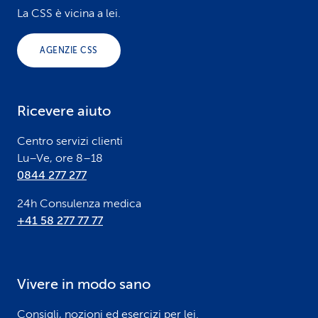
o
La CSS è vicina a lei.
o
AGENZIE CSS
t
e
Ricevere aiuto
r
Centro servizi clienti
Lu–Ve, ore 8–18
0844 277 277
24h Consulenza medica
+41 58 277 77 77
Vivere in modo sano
Consigli, nozioni ed esercizi per lei.