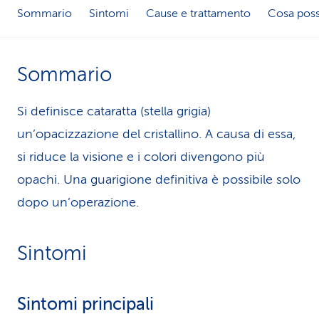
Sommario
Sintomi
Cause e trattamento
Cosa poss
i
d
Sommario
i
s
Si definisce cataratta (stella grigia)
e
un’opacizzazione del cristallino. A causa di essa,
si riduce la visione e i colori divengono più
r
opachi. Una guarigione definitiva è possibile solo
v
dopo un’operazione.
i
z
Sintomi
i
o
Sintomi principali