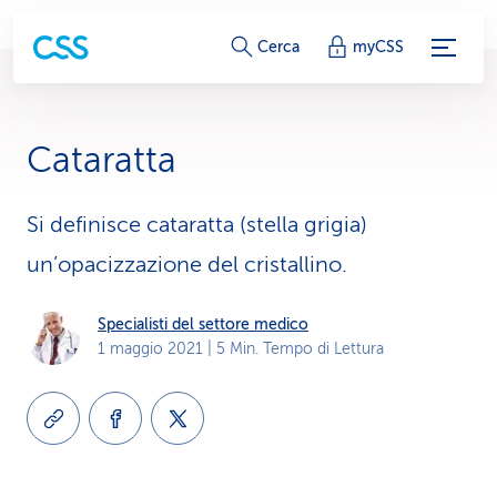
c
Cerca
myCSS
o
l
Cataratta
l
e
Si definisce cataratta (stella grigia)
un’opacizzazione del cristallino.
g
a
Specialisti del settore medico
1 maggio 2021
| 5 Min. Tempo di Lettura
m
e
n
t