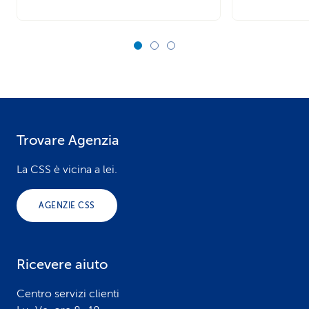
Trovare Agenzia
F
o
La CSS è vicina a lei.
o
AGENZIE CSS
t
e
Ricevere aiuto
r
Centro servizi clienti