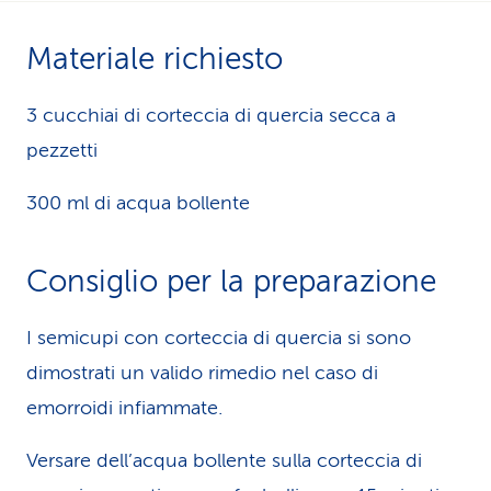
i
Materiale richiesto
d
i
3 cucchiai di corteccia di quercia secca a
pezzetti
s
e
300 ml di acqua bollente
r
Consiglio per la preparazione
v
i
I semicupi con corteccia di quercia si sono
z
dimostrati un valido rimedio nel caso di
emorroidi infiammate.
i
o
Versare dell’acqua bollente sulla corteccia di