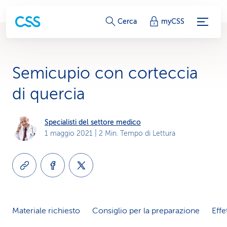
c
Cerca
myCSS
o
l
Semicupio con corteccia
l
di quercia
e
g
Specialisti del settore medico
1 maggio 2021
| 2 Min. Tempo di Lettura
a
m
e
n
Materiale richiesto
Consiglio per la preparazione
Effe
t