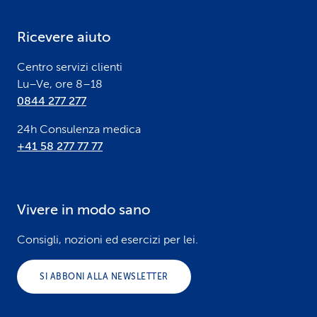
e
Ricevere aiuto
r
Centro servizi clienti
Lu–Ve, ore 8–18
0844 277 277
24h Consulenza medica
+41 58 277 77 77
Vivere in modo sano
Consigli, nozioni ed esercizi per lei.
SI ABBONI ALLA NEWSLETTER