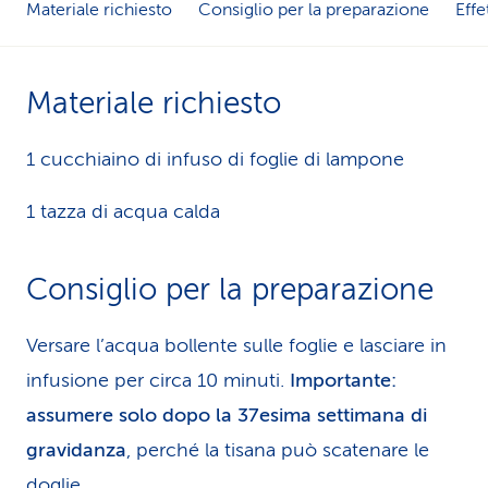
Materiale richiesto
Consiglio per la preparazione
Effe
i
d
Materiale richiesto
i
s
1 cucchiaino di infuso di foglie di lampone
e
1 tazza di acqua calda
r
v
Consiglio per la preparazione
i
Versare l’acqua bollente sulle foglie e lasciare in
z
infusione per circa 10 minuti.
Importante:
i
assumere solo dopo la 37esima settimana di
gravidanza
, perché la tisana può scatenare le
o
doglie.