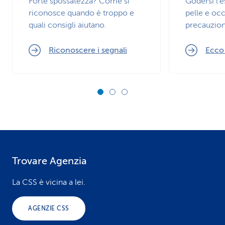
Forte spossatezza? Come si
Godersi l’
riconosce quando è troppo e
pelle e occ
quali consigli aiutano.
precauzion
Riconoscere i segnali
Ecco
Trovare Agenzia
F
o
La CSS è vicina a lei.
o
AGENZIE CSS
t