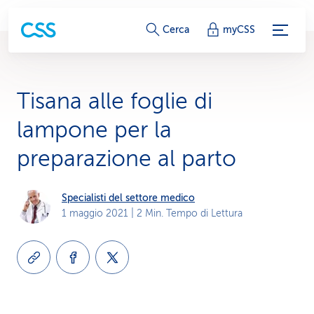
c
Cerca
myCSS
o
l
Tisana alle foglie di
l
lampone per la
e
preparazione al parto
g
a
Specialisti del settore medico
1 maggio 2021
| 2 Min. Tempo di Lettura
m
e
n
t