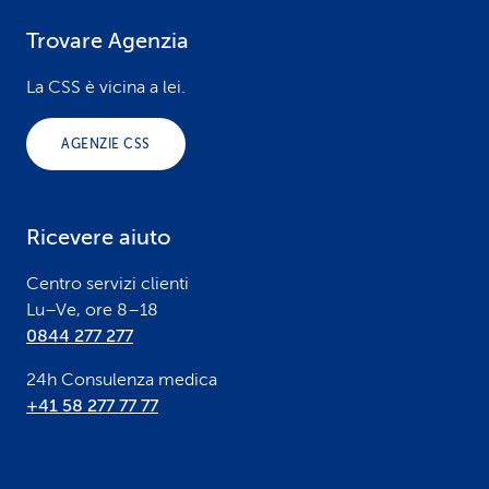
Trovare Agenzia
F
o
La CSS è vicina a lei.
o
AGENZIE CSS
t
e
Ricevere aiuto
r
Centro servizi clienti
Lu–Ve, ore 8–18
0844 277 277
24h Consulenza medica
+41 58 277 77 77