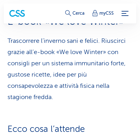
c
Cerca
myCSS
E-book «We love Winter»
o
l
Trascorrere l’inverno sani e felici. Riuscirci
l
grazie all’e-book «We love Winter» con
e
consigli per un sistema immunitario forte,
gustose ricette, idee per più
g
consapevolezza e attività fisica nella
a
stagione fredda.
m
e
n
Ecco cosa l’attende
t