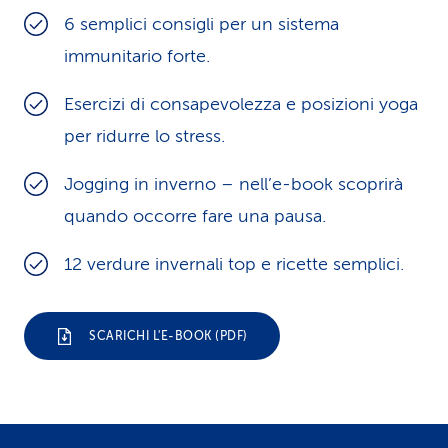
6 semplici consigli per un sistema
i
immunitario forte.
d
i
Esercizi di consapevolezza e posizioni yoga
per ridurre lo stress.
s
e
Jogging in inverno – nell’e-book scoprirà
quando occorre fare una pausa.
r
v
12 verdure invernali top e ricette semplici.
i
z
SCARICHI L'E-BOOK (PDF)
i
o