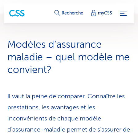
L
Recherche
myCSS
i
e
Modèles d’assurance
n
maladie – quel modèle me
s
convient?
d
e
Il vaut la peine de comparer. Connaître les
s
prestations, les avantages et les
e
inconvénients de chaque modèle
r
d’assurance-maladie permet de s’assurer de
v