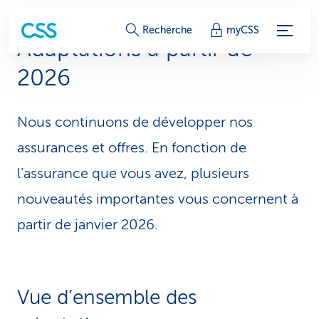
L
Recherche
myCSS
Adaptations à partir de
i
2026
e
n
Nous continuons de développer nos
s
assurances et offres. En fonction de
d
l’assurance que vous avez, plusieurs
nouveautés importantes vous concernent à
e
partir de janvier 2026.
s
e
r
Vue d’ensemble des
v