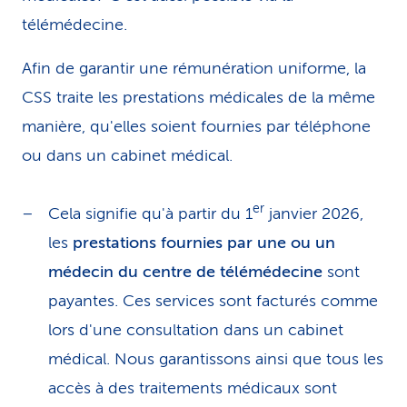
individuelle
télémédecine.
CGA Assurance-maladie complémentaire
Afin de garantir une rémunération uniforme, la
selon la LCA – variante Sanagate
CSS traite les prestations médicales de la même
Assurance pour soins dentaires – variante
manière, qu'elles soient fournies par téléphone
Sanagate
ou dans un cabinet médical.
Assurance pour médecine alternative –
er
Cela signifie qu'à partir du 1
janvier 2026,
Sanagate
les
prestations fournies par une ou un
médecin du centre de télémédecine
sont
payantes. Ces services sont facturés comme
lors d'une consultation dans un cabinet
médical. Nous garantissons ainsi que tous les
accès à des traitements médicaux sont