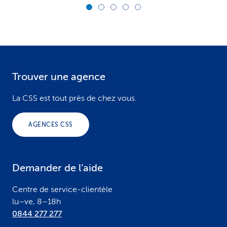
Trouver une agence
F
o
La CSS est tout près de chez vous.
o
AGENCES CSS
t
e
Demander de l’aide
r
Centre de service-clientèle
lu–ve, 8–18h
0844 277 277