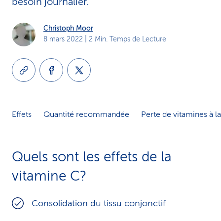
besoin journalier.
i
Christoph Moor
c
8 mars 2022
| 2 Min. Temps de Lecture
e
Effets
Quantité recommandée
Perte de vitamines à l
Quels sont les effets de la
vitamine C?
Consolidation du tissu conjonctif