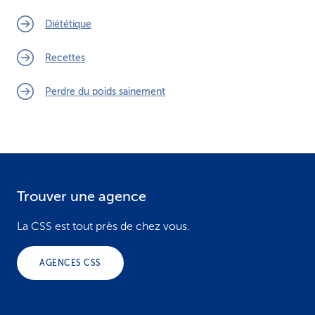
Diététique
Recettes
Perdre du poids sainement
Trouver une agence
F
o
La CSS est tout près de chez vous.
o
AGENCES CSS
t
e