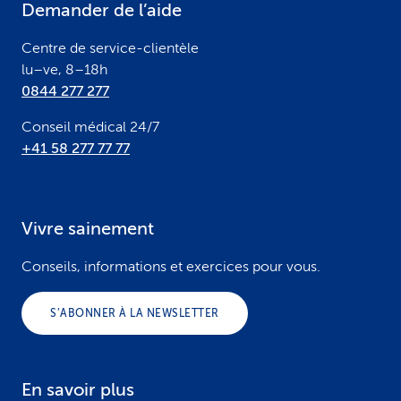
Demander de l’aide
r
Centre de service-clientèle
lu–ve, 8–18h
0844 277 277
Conseil médical 24/7
+41 58 277 77 77
Vivre sainement
Conseils, informations et exercices pour vous.
S’ABONNER À LA NEWSLETTER
En savoir plus