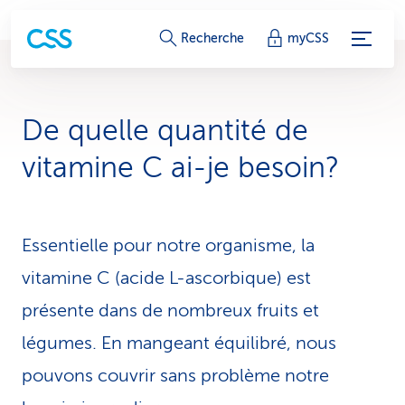
L
Recherche
myCSS
i
e
De quelle quantité de
n
vitamine C ai-je besoin?
s
d
Essentielle pour notre organisme, la
e
vitamine C (acide L-ascorbique) est
s
présente dans de nombreux fruits et
e
légumes. En mangeant équilibré, nous
r
pouvons couvrir sans problème notre
v