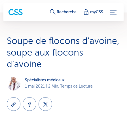
L
Recherche
myCSS
i
e
Soupe de flocons d’avoine,
n
soupe aux flocons
s
d’avoine
d
e
Spécialistes médicaux
1 mai 2021
| 2 Min. Temps de Lecture
s
e
r
v