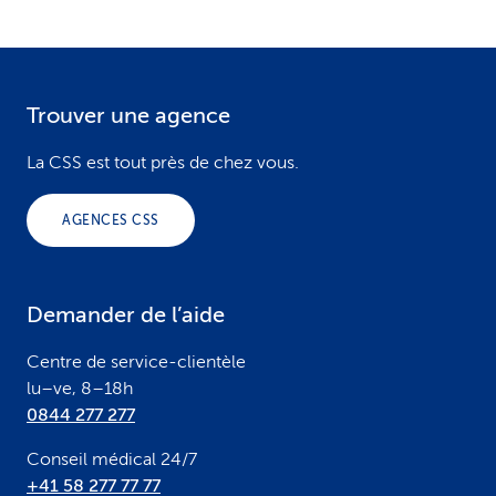
Trouver une agence
F
o
La CSS est tout près de chez vous.
o
AGENCES CSS
t
e
Demander de l’aide
r
Centre de service-clientèle
lu–ve, 8–18h
0844 277 277
Conseil médical 24/7
+41 58 277 77 77