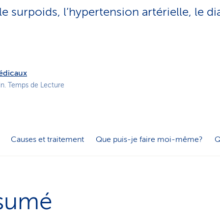
o
 surpoids, l’hypertension artérielle, le di
n
a
c
t
i
f
médicaux
in. Temps de Lecture
Causes et traitement
Que puis-je faire moi-même?
Q
sumé