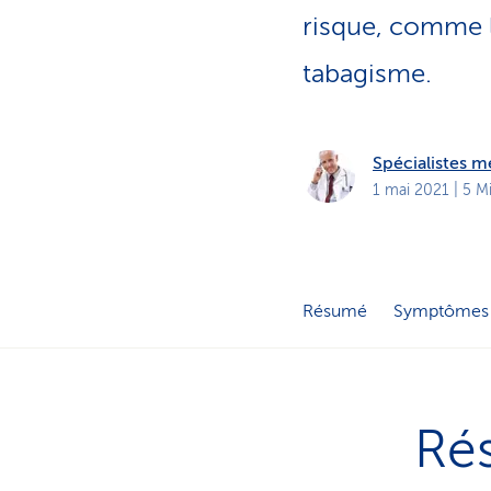
t
s
risque, comme le
p
r
tabagisme.
i
v
é
s
Spécialistes 
1 mai 2021
| 5 M
Résumé
Symptômes
Ré