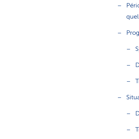
Péri
quel
Prog
S
D
T
Situ
D
T