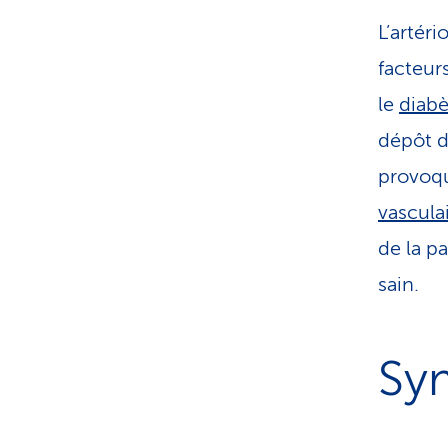
L’artér
facteur
le
diabè
dépôt de
provoqu
vascula
de la p
sain.
Sy