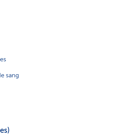
res
de sang
es)