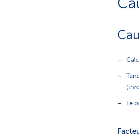
Cau
Cau
Calc
Tend
(thr
Le p
Facteu