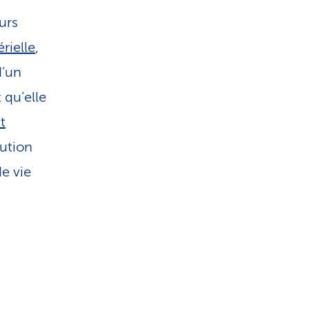
i
urs
s
rielle
,
t
d’un
 qu’elle
i
t
lution
q
e vie
u
e