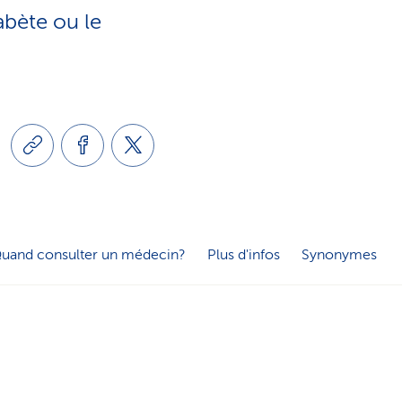
e
abète ou le
o
s
n
e
l
r
i
v
n
i
uand consulter un médecin?
Plus d'infos
Synonymes
g
c
u
e