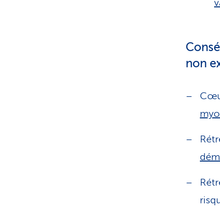
v
Conséq
non ex
Cœu
myo
Rétr
dém
Rétr
risq