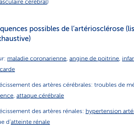
asculaire cérébral
)
uences possibles de l’artériosclérose (li
haustive)
r:
maladie coronarienne
,
angine de poitrine
,
infa
carde
écissement des artères cérébrales: troubles de m
ence
,
attaque cérébrale
écissement des artères rénales:
hypertension artér
ue d’
atteinte rénale