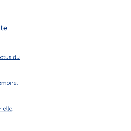
ste
rctus du
émoire,
ielle
,