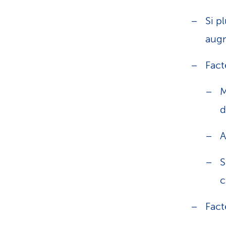
Si p
aug
Fact
M
d
A
S
c
Fact