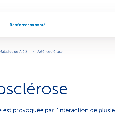
Renforcer sa santé
C
h
e
m
i
Maladies de A à Z
Artériosclérose
n
d
e
n
a
iosclérose
v
i
g
a
t
e est provoquée par l’interaction de plusi
i