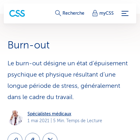
L
Recherche
myCSS
i
e
Burn-out
n
s
Le burn-out désigne un état d’épuisement
psychique et physique résultant d’une
d
longue période de stress, généralement
e
dans le cadre du travail.
s
e
Spécialistes médicaux
1 mai 2021
| 5 Min. Temps de Lecture
r
v