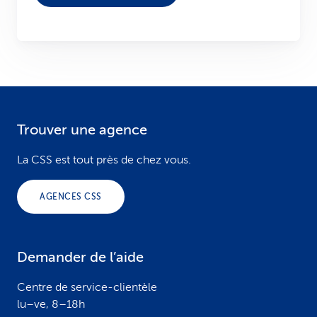
Trouver une agence
F
o
La CSS est tout près de chez vous.
o
AGENCES CSS
t
e
Demander de l’aide
r
Centre de service-clientèle
lu–ve, 8–18h