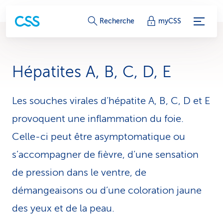
L
Recherche
myCSS
i
e
Hépatites A, B, C, D, E
n
s
Les souches virales d’hépatite A, B, C, D et E
provoquent une inflammation du foie.
d
Celle-ci peut être asymptomatique ou
e
s’accompagner de fièvre, d’une sensation
s
de pression dans le ventre, de
e
démangeaisons ou d’une coloration jaune
r
des yeux et de la peau.
v