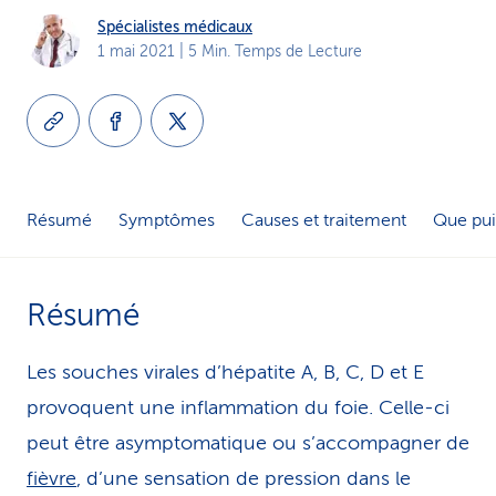
i
Spécialistes médicaux
1 mai 2021
| 5 Min. Temps de Lecture
c
e
Résumé
Symptômes
Causes et traitement
Que pui
Résumé
Les souches virales d’hépatite A, B, C, D et E
provoquent une inflammation du foie. Celle-ci
peut être asymptomatique ou s’accompagner de
fièvre
, d’une sensation de pression dans le