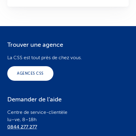
Trouver une agence
F
o
La CSS est tout près de chez vous.
o
AGENCES CSS
t
e
Demander de l’aide
r
Centre de service-clientèle
lu–ve, 8–18h
0844 277 277