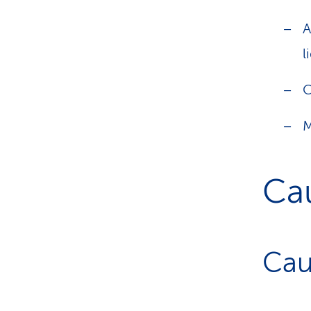
A
l
C
M
Cau
Cau