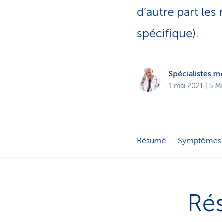
t
s
d’autre part les
p
r
spécifique).
i
v
é
s
Spécialistes 
1 mai 2021
| 5 M
Résumé
Symptômes
Ré