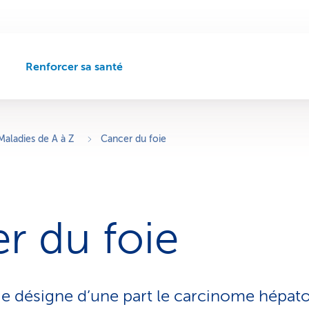
Renforcer sa santé
C
h
e
m
i
Maladies de A à Z
Cancer du foie
n
d
e
n
a
r du foie
v
i
g
a
t
ie désigne d’une part le carcinome hépatoc
i