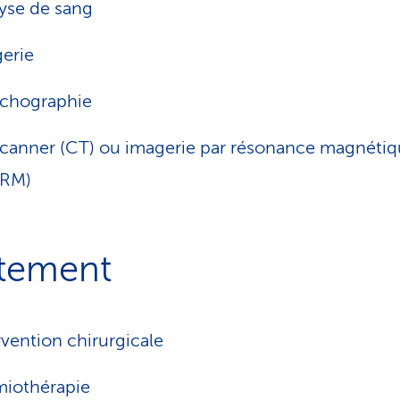
yse de sang
erie
chographie
canner (CT) ou imagerie par résonance magnéti
IRM)
itement
rvention chirurgicale
iothérapie