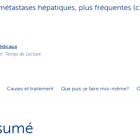
o
 métastases hépatiques, plus fréquentes (c
n
a
c
t
i
f
médicaux
in. Temps de Lecture
Causes et traitement
Que puis-je faire moi-même?
Q
sumé