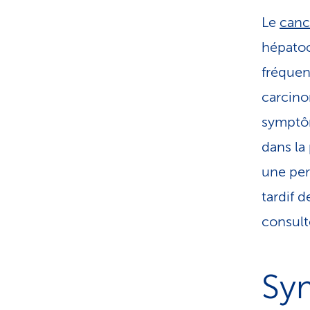
Le
canc
hépatoce
fréquen
carcino
symptôm
dans la
une per
tardif 
consult
Sy