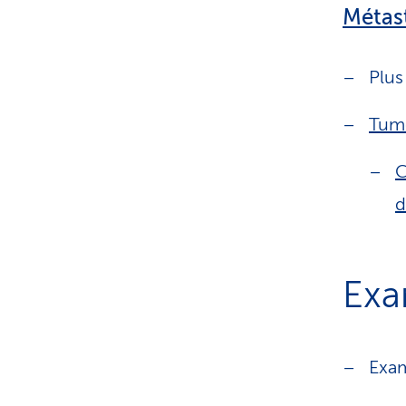
Métas
Plus
Tume
C
d
Ex
Exa