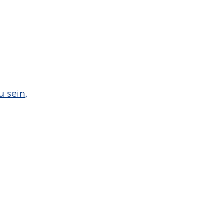
u sein
,