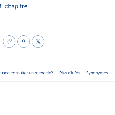
e
f. chapitre
o
s
n
e
l
r
i
v
n
i
uand consulter un médecin?
Plus d'infos
Synonymes
g
c
u
e