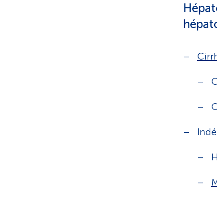
Hépat
hépato
Cirr
C
O
Indé
H
M