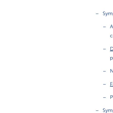
Sym
A
c
D
p
N
F
P
Symp