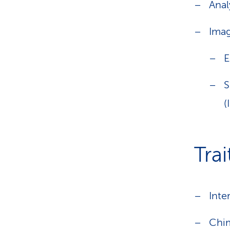
Anal
Imag
E
S
(
Tra
Inte
Chim