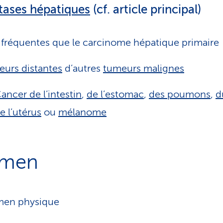
tases hépatiques
(cf. article principal)
 fréquentes que le carcinome hépatique primaire
urs distantes
d’autres
tumeurs malignes
ancer de l’intestin
,
de l’estomac
,
des poumons
,
d
e l’utérus
ou
mélanome
amen
men physique