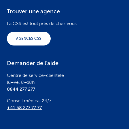
Trouver une agence
F
o
La CSS est tout près de chez vous.
o
AGENCES CSS
t
e
Demander de l’aide
r
Centre de service-clientèle
lu–ve, 8–18h
0844 277 277
Conseil médical 24/7
+41 58 277 77 77