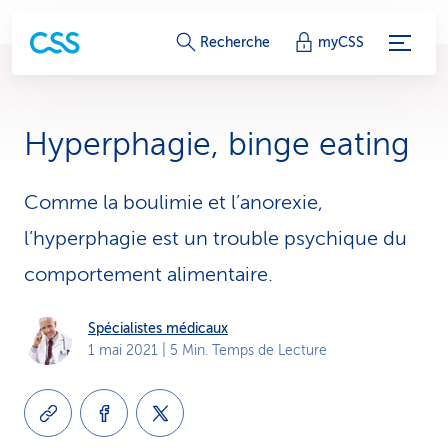
L
Recherche
myCSS
i
e
Hyperphagie, binge eating
n
s
Comme la boulimie et l’anorexie,
l’hyperphagie est un trouble psychique du
d
comportement alimentaire.
e
s
Spécialistes médicaux
1 mai 2021
| 5 Min. Temps de Lecture
e
r
v