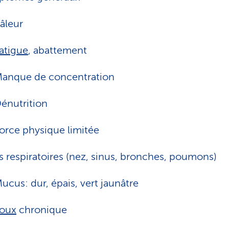
âleur
atigue
, abattement
anque de concentration
énutrition
orce physique limitée
s respiratoires (nez, sinus, bronches, poumons)
ucus: dur, épais, vert jaunâtre
oux
chronique