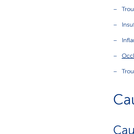
Trou
Insu
Infl
Occl
Trou
Cau
Cau