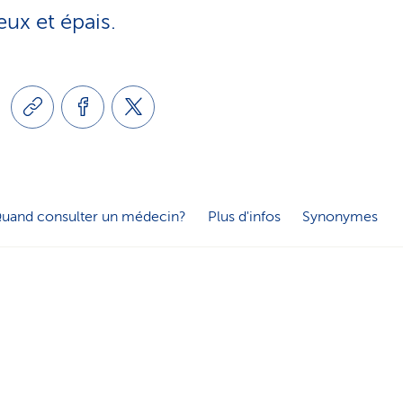
e
ux et épais.
o
s
n
e
l
r
i
v
uand consulter un médecin?
Plus d'infos
Synonymes
n
i
g
c
u
e