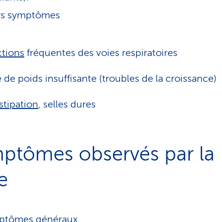
rs symptômes
ctions
fréquentes des voies respiratoires
e de poids insuffisante (troubles de la croissance)
tipation
, selles dures
ptômes observés par la
e
ptômes généraux