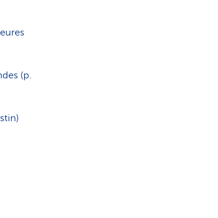
ieures
ndes (p.
stin)