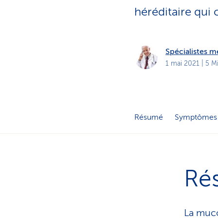
t
s
héréditaire qui
p
r
i
v
é
Spécialistes 
s
1 mai 2021
| 5 M
Résumé
Symptômes
Ré
La muco