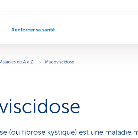
Renforcer sa santé
C
h
e
m
i
Maladies de A à Z
Mucoviscidose
n
d
e
n
a
iscidose
v
i
g
a
t
e (ou fibrose kystique) est une maladie 
i