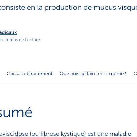
o
 consiste en la production de mucus visque
n
a
c
t
médicaux
i
in. Temps de Lecture
f
Causes et traitement
Que puis-je faire moi-même?
Q
sumé
viscidose (ou fibrose kystique) est une maladie