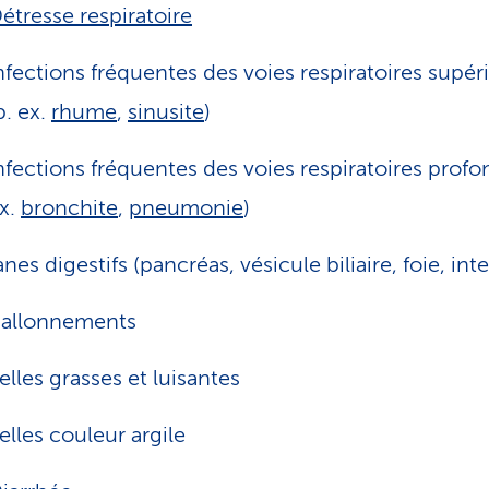
étresse respiratoire
nfections fréquentes des voies respiratoires supér
p. ex.
rhume
,
sinusite
)
nfections fréquentes des voies respiratoires profo
x.
bronchite
,
pneumonie
)
nes digestifs (pancréas, vésicule biliaire, foie, inte
allonnements
elles grasses et luisantes
elles couleur argile