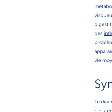
métabol
visqueu
digesti
des
inf
problèm
apparai
vie moy
Sy
Le diag
nés / en