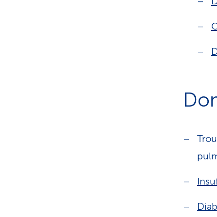
D
C
D
Dom
Trou
pulm
Insu
Diab