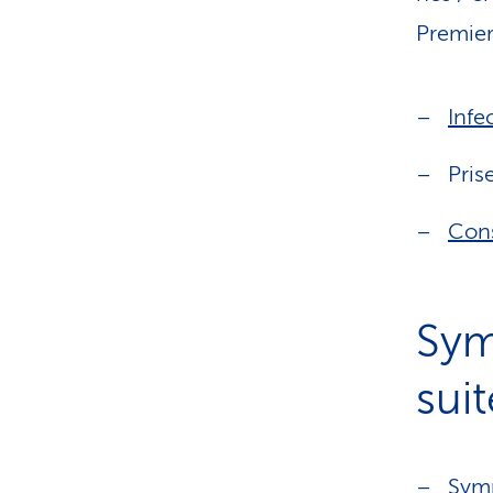
Premie
Infe
Pris
Cons
Sym
suit
Sym