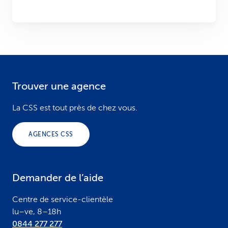
Trouver une agence
F
o
La CSS est tout près de chez vous.
o
AGENCES CSS
t
e
Demander de l’aide
r
Centre de service-clientèle
lu–ve, 8–18h
0844 277 277