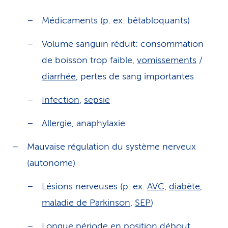
Médicaments (p. ex. bêtabloquants)
Volume sanguin réduit: consommation
de boisson trop faible,
vomissements
/
diarrhée
, pertes de sang importantes
Infection
,
sepsie
Allergie
, anaphylaxie
Mauvaise régulation du système nerveux
(autonome)
Lésions nerveuses (p. ex.
AVC
,
diabète
,
maladie de Parkinson
,
SEP
)
Longue période en position débout