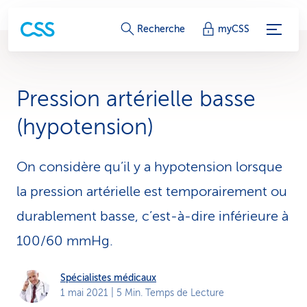
L
Recherche
myCSS
i
e
Pression artérielle basse
n
(hypotension)
s
d
On considère qu’il y a hypotension lorsque
la pression artérielle est temporairement ou
e
durablement basse, c’est-à-dire inférieure à
s
100/60 mmHg.
e
r
Spécialistes médicaux
1 mai 2021
| 5 Min. Temps de Lecture
v