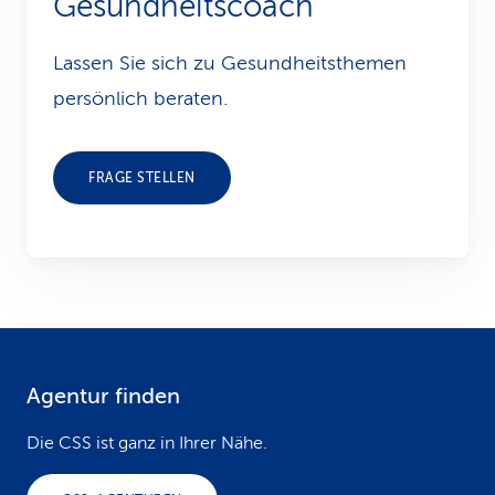
Gesundheitscoach
Lassen Sie sich zu Gesundheits­themen
persönlich beraten.
FRAGE STELLEN
Agentur finden
F
o
Die CSS ist ganz in Ihrer Nähe.
o