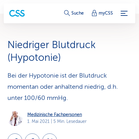
S
Suche
myCSS
e
r
Niedriger Blutdruck
v
(Hypotonie)
i
c
Bei der Hypotonie ist der Blutdruck
momentan oder anhaltend niedrig, d.h.
e
unter 100/60 mmHg.
-
L
Medizinische Fachpersonen
1. Mai 2021
| 5 Min. Lesedauer
i
n