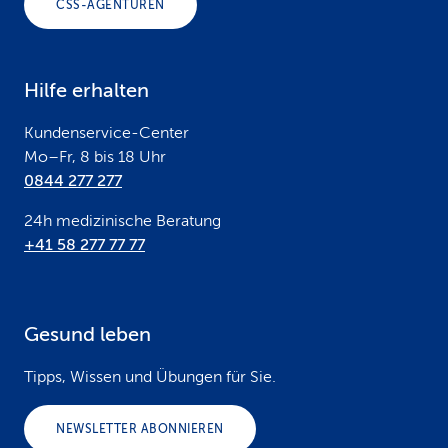
CSS-AGENTUREN
t
e
Hilfe erhalten
r
Kundenservice-Center
Mo–Fr, 8 bis 18 Uhr
0844 277 277
24h medizinische Beratung
+41 58 277 77 77
Gesund leben
Tipps, Wissen und Übungen für Sie.
NEWSLETTER ABONNIEREN