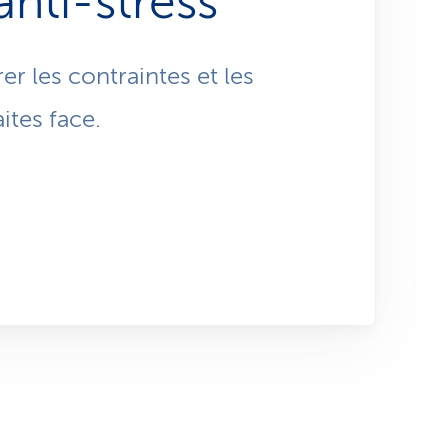
nti-stress
son
puis des
r les contraintes et les
ites face.