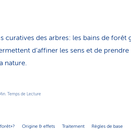
o
n
a
c
t
i
tus curatives des arbres: les bains de forêt
f
permettent d’affiner les sens et de prendr
a nature.
Min. Temps de Lecture
forêt»?
Origine & effets
Traitement
Règles de base