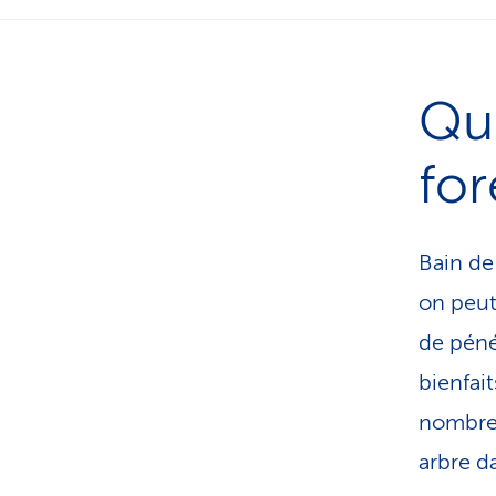
Qu
for
Bain de
on peut 
de péné
bienfait
nombreu
arbre d