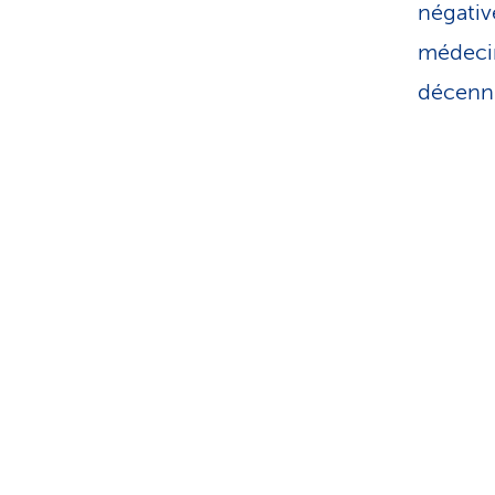
négativ
médecin 
décenn