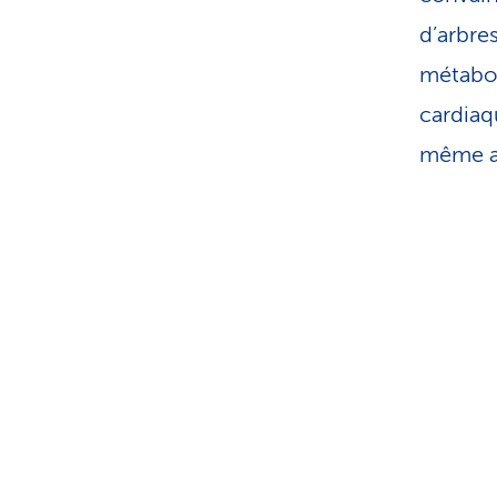
d’arbre
métabol
cardiaq
même a