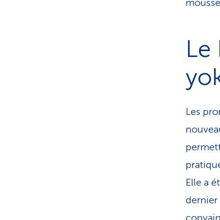
mousse 
Le 
yok
Les pro
nouveau.
permett
pratiqu
Elle a 
dernier
convain