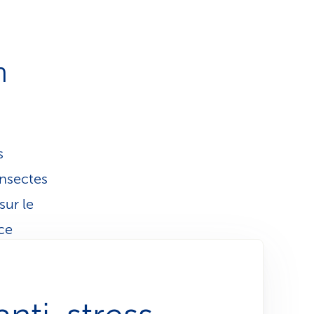
n
s
insectes
sur le
ce
nsées