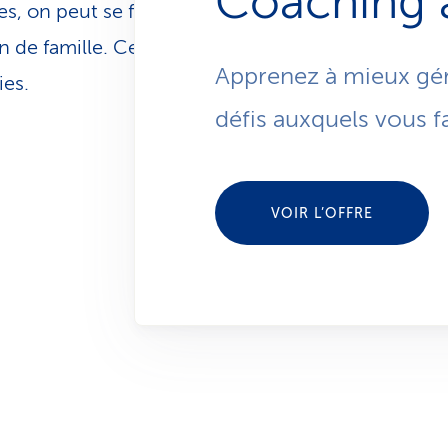
Coaching a
es, on peut se faire prescrire un bain de forêt par 
de famille. Cela fait partie de l’offre de santé de
Apprenez à mieux gére
ies.
défis auxquels vous fa
VOIR L’OFFRE