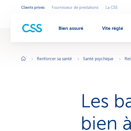
Clients privés
Fournisseur de prestations
La CSS
Sélectionner
S
e
un
M
c
secteur
t
d'activité
e
Bien assuré
Vite réglé
u
e
r
d
'
a
n
c
t
Renforcer sa santé
Santé psychique
Rel
i
v
u
i
t
é
a
c
t
Les ba
i
f
:
C
l
bien à
i
e
n