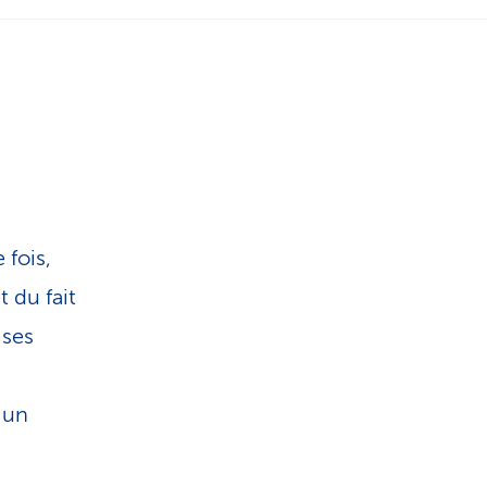
i
s
t
i
q
 fois,
u
t du fait
 ses
e
 un