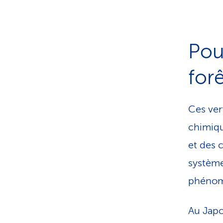
Pou
for
Ces ver
chimiqu
et des c
système
phénom
Au Japo