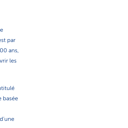
de
st par
900 ans,
rir les
titulé
e basée
 d’une