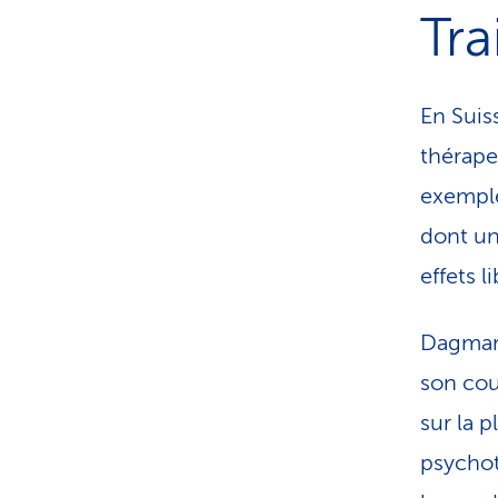
Tra
En Suis
thérape
exemple 
dont un
effets l
Dagmar 
son cou
sur la p
psychot