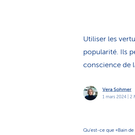
t
s
p
r
i
v
é
s
Utiliser les ver
popularité. Ils 
conscience de l
Vera Sohmer
1 mars 2024
| 2 
Qu'est-ce que «Bain de 