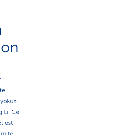
n
pon
t
te
 yoku».
 Li. Ce
t est
imité