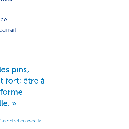
nce
ourrait
les pins,
 fort; être à
 forme
le.
’un entretien avec la