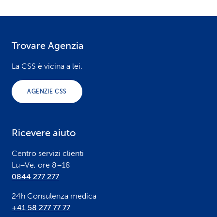
Trovare Agenzia
F
o
La CSS è vicina a lei.
o
AGENZIE CSS
t
e
Ricevere aiuto
r
Centro servizi clienti
Lu–Ve, ore 8–18
0844 277 277
24h Consulenza medica
+41 58 277 77 77