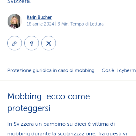
Svizzera.
i
Karin Bucher
d
18 aprile 2024
| 3 Min. Tempo di Lettura
i
s
e
r
Protezione giuridica in caso di mobbing
Cos’è il cyber
v
i
Mobbing: ecco come
z
proteggersi
i
In Svizzera un bambino su dieci è vittima di
o
mobbing durante la scolarizzazione; fra questi vi