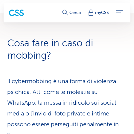
c
Cerca
myCSS
o
l
Cosa fare in caso di
l
mobbing?
e
g
Il cybermobbing è una forma di violenza
a
psichica. Atti come le molestie su
m
WhatsApp, la messa in ridicolo sui social
e
media o l’invio di foto private e intime
n
possono essere perseguiti penalmente in
t