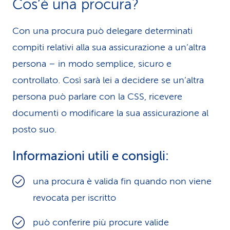
Cos’è una procura?
i
Con una procura può delegare determinati
d
compiti relativi alla sua assicurazione a un’altra
i
persona – in modo semplice, sicuro e
s
controllato. Così sarà lei a decidere se un’altra
e
persona può parlare con la CSS, ricevere
documenti o modificare la sua assicurazione al
r
posto suo.
v
i
Informazioni utili e consigli:
z
una procura è valida fin quando non viene
i
revocata per iscritto
o
può conferire più procure valide