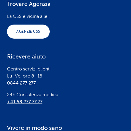
Trovare Agenzia
F
o
La CSS è vicina a lei.
o
AGENZIE CSS
t
e
Ricevere aiuto
r
Centro servizi clienti
Lu–Ve, ore 8–18
0844 277 277
24h Consulenza medica
+41 58 277 77 77
Vivere in modo sano