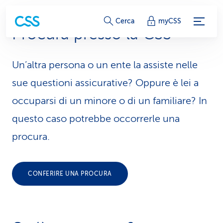
c
Cerca
myCSS
Procura presso la CSS
o
l
Un’altra persona o un ente la assiste nelle
l
sue questioni assicurative? Oppure è lei a
e
occuparsi di un minore o di un familiare? In
questo caso potrebbe occorrerle una
g
procura.
a
m
CONFERIRE UNA PROCURA
e
n
t