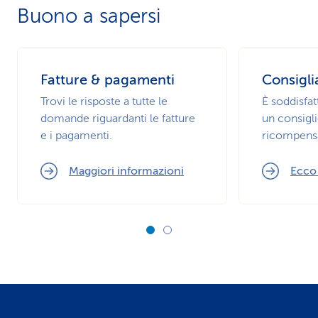
Buono a sapersi
luogo facilmente accessibile alla sua persona di
fiducia. Ne consegni una copia alle sue persone
di fiducia e ai medici curanti. Porti con sé una
Fatture & pagamenti
Consigli
tessera informativa e le direttive del paziente
Trovi le risposte a tutte le
È soddisfat
quando si ricovera in ospedale o in viaggio.
domande riguardanti le fatture
un consigli
Esistono anche organizzazioni che custodiscono
e i pagamenti.
ricompens
le direttive del paziente in modo sicuro.
Maggiori informazioni
Ecco