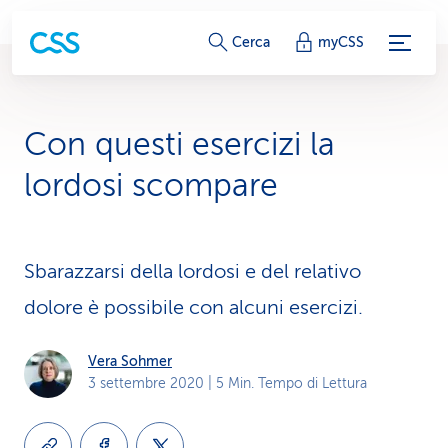
c
Cerca
myCSS
o
l
Con questi esercizi la
l
lordosi scompare
e
g
Sbarazzarsi della lordosi e del relativo
a
dolore è possibile con alcuni esercizi.
m
e
Vera Sohmer
3 settembre 2020
| 5 Min. Tempo di Lettura
n
t