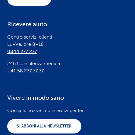
t
e
Ricevere aiuto
r
Centro servizi clienti
Lu–Ve, ore 8–18
0844 277 277
24h Consulenza medica
+41 58 277 77 77
Vivere in modo sano
Consigli, nozioni ed esercizi per lei.
SI ABBONI ALLA NEWSLETTER