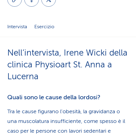
i
d
Intervista
Esercizio
i
s
Nell’intervista, Irene Wicki della
e
clinica Physioart St. Anna a
r
Lucerna
v
i
Quali sono le cause della lordosi?
z
Tra le cause figurano l'obesità, la gravidanza o
i
una muscolatura insufficiente, come spesso è il
o
caso per le persone con lavori sedentari e