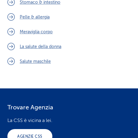
Stomaco & intestino
Pelle & allergia
Meraviglia corpo
La salute della donna
Salute maschile
Trovare Agenzia
F
o
La CSS è vicina a lei.
o
AGENZIE CSS