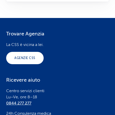
Trovare Agenzia
F
o
La CSS è vicina a lei.
o
AGENZIE CSS
t
e
Ricevere aiuto
r
Centro servizi clienti
Lu–Ve, ore 8–18
0844 277 277
24h Consulenza medica