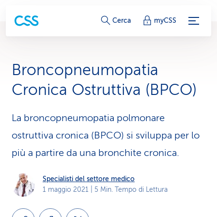
c
Cerca
myCSS
o
l
Broncopneumopatia
l
Cronica Ostruttiva (BPCO)
e
g
La broncopneumopatia polmonare
ostruttiva cronica (BPCO) si sviluppa per lo
a
più a partire da una bronchite cronica.
m
e
Specialisti del settore medico
1 maggio 2021
| 5 Min. Tempo di Lettura
n
t