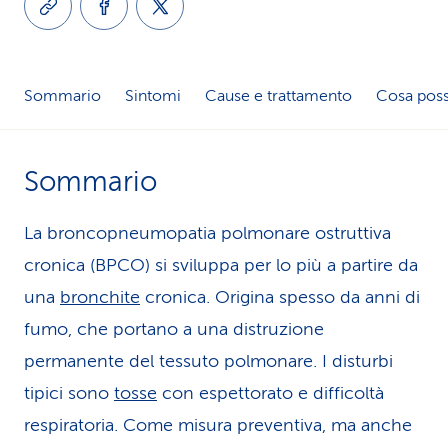
i
d
Sommario
Sintomi
Cause e trattamento
Cosa poss
i
s
Sommario
e
r
La broncopneumopatia polmonare ostruttiva
v
cronica (BPCO) si sviluppa per lo più a partire da
una
bronchite
cronica. Origina spesso da anni di
i
fumo, che portano a una distruzione
z
permanente del tessuto polmonare. I disturbi
i
tipici sono
tosse
con espettorato e difficoltà
o
respiratoria. Come misura preventiva, ma anche