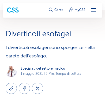
c
Cerca
myCSS
o
l
Diverticoli esofagei
l
e
I diverticoli esofagei sono sporgenze nella
parete dell’esofago.
g
a
Specialisti del settore medico
1 maggio 2021
| 5 Min. Tempo di Lettura
m
e
n
t