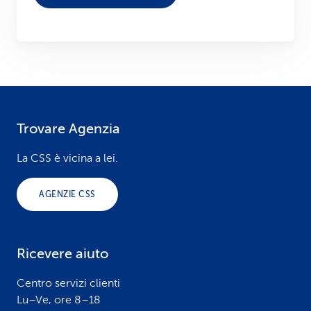
Trovare Agenzia
F
o
La CSS è vicina a lei.
o
AGENZIE CSS
t
e
Ricevere aiuto
r
Centro servizi clienti
Lu–Ve, ore 8–18