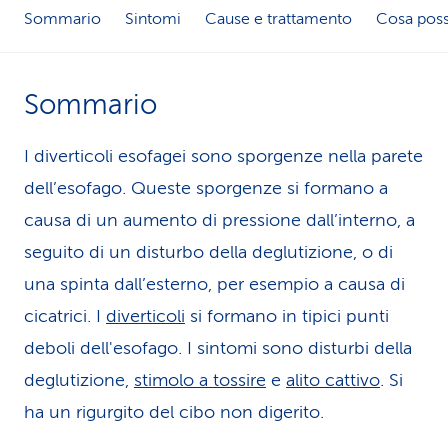
Sommario
Sintomi
Cause e trattamento
Cosa poss
i
d
Sommario
i
s
I diverticoli esofagei sono sporgenze nella parete
e
dell’esofago. Queste sporgenze si formano a
causa di un aumento di pressione dall’interno, a
r
seguito di un disturbo della deglutizione, o di
v
una spinta dall’esterno, per esempio a causa di
i
cicatrici. I
diverticoli
si formano in tipici punti
z
deboli dell'esofago. I sintomi sono disturbi della
i
deglutizione,
stimolo a tossire
e
alito cattivo
. Si
ha un rigurgito del cibo non digerito.
o