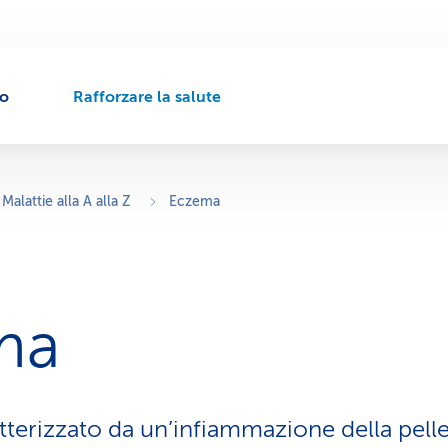
to
Rafforzare la salute
P
e
r
c
o
Malattie alla A alla Z
Eczema
r
s
o
d
i
ma
n
a
v
i
g
tterizzato da un’infiammazione della pell
a