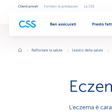
Clienti privati
Fornitori di prestazioni
La CSS
Seleziona
A
r
l'area
M
e
commerciale
a
c
Ben assicurati
Presto fat
o
e
m
m
e
r
n
c
i
Rafforzare la salute
Lessico della salute
a
l
u
e
a
t
t
i
v
Ecze
a
:
C
l
i
e
n
L’eczema è cara
t