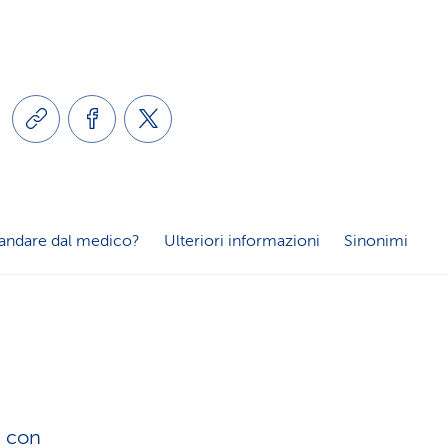
a
o
m
n
e
e
n
l
t
andare dal medico?
Ulteriori informazioni
Sinonimi
i
i
n
d
g
i
e con