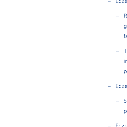
Ecz
R
g
f
T
i
p
Ecze
S
p
Ecze