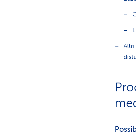
C
L
Altr
dist
Pro
med
Possibi