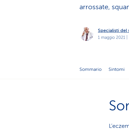
i
p
arrossate, squa
r
i
v
a
t
Specialisti de
i
1 maggio 2021
|
Sommario
Sintomi
So
L’eczem