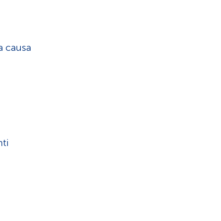
la causa
ti