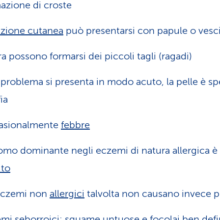
azione di croste
uzione cutanea
può presentarsi con papule o vesc
ra possono formarsi dei piccoli tagli (ragadi)
l problema si presenta in modo acuto, la pelle è s
ia
asionalmente
febbre
omo dominante negli eczemi di natura allergica è 
ito
eczemi non
allergici
talvolta non causano invece pr
mi seborroici: squame untuose e focolai ben defin