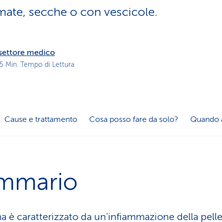
z
mate, secche o con vescicole.
i
o
n
e
l settore medico
a
 5 Min. Tempo di Lettura
t
t
i
v
o
Cause e trattamento
Cosa posso fare da solo?
Quando 
mmario
a è caratterizzato da un’infiammazione della pell