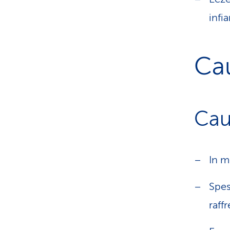
infi
Ca
Cau
In m
Spes
raff