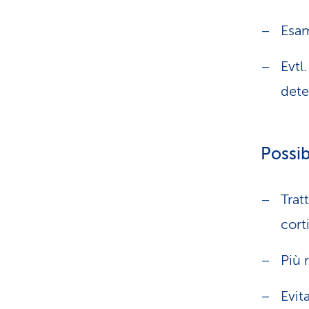
Esam
Evtl
dete
Possib
Trat
cort
Più 
Evit