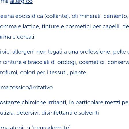
ema
allergico
esina epossidica (collante), oli minerali, cemento,
omma e lattice, tinture e cosmetici per capelli, det
arina e cereali
ipici allergeni non legati a una professione: pelle 
n cinture e bracciali di orologi, cosmetici, conserv
rofumi, colori per i tessuti, piante
ma tossico/irritativo
ostanze chimiche irritanti, in particolare mezzi per
ulizia, detersivi, disinfettanti e solventi
ma atopico (
neurodermite
)