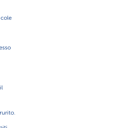
icole
pesso
il
urito.
iti,