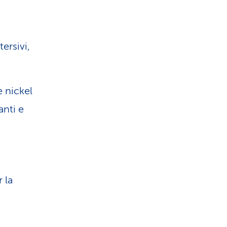
ersivi,
e nickel
anti e
 la