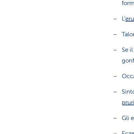
form
L’
er
Talo
Se i
gonf
Occ
Sint
prur
Gli 
Ecze