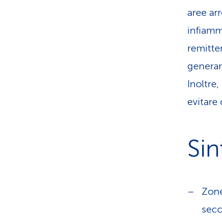
aree ar
infiamm
remitte
generar
Inoltre
evitare 
Si
Zone
secc