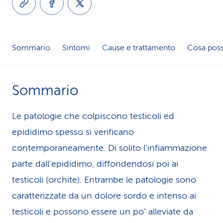
i
d
Sommario
Sintomi
Cause e trattamento
Cosa poss
i
s
Sommario
e
r
Le patologie che colpiscono testicoli ed
v
epididimo spesso si verificano
contemporaneamente. Di solito l’infiammazione
i
parte dall'epididimo, diffondendosi poi ai
z
testicoli (orchite). Entrambe le patologie sono
i
caratterizzate da un dolore sordo e intenso ai
o
testicoli e possono essere un po’ alleviate da