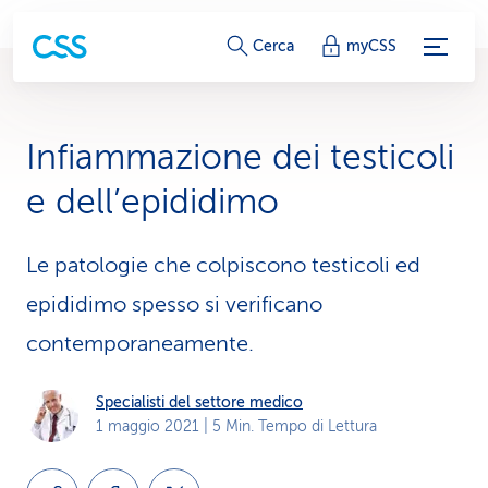
c
Cerca
myCSS
o
l
Infiammazione dei testicoli
l
e dell’epididimo
e
g
Le patologie che colpiscono testicoli ed
epididimo spesso si verificano
a
contemporaneamente.
m
e
Specialisti del settore medico
1 maggio 2021
| 5 Min. Tempo di Lettura
n
t