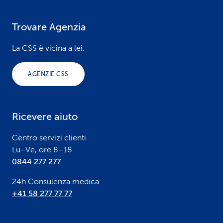
Trovare Agenzia
F
o
La CSS è vicina a lei.
o
AGENZIE CSS
t
e
Ricevere aiuto
r
Centro servizi clienti
Lu–Ve, ore 8–18
0844 277 277
24h Consulenza medica
+41 58 277 77 77