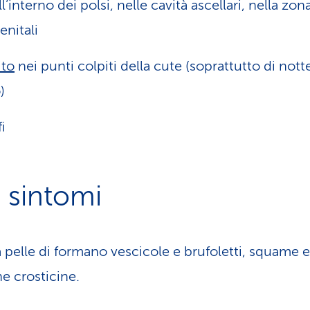
ll’interno dei polsi, nelle cavità ascellari, nella zon
enitali
ito
nei punti colpiti della cute (soprattutto di nott
)
i
i sintomi
a pelle di formano vescicole e brufoletti, squame e
e crosticine.