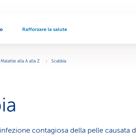
to
Rafforzare la salute
P
e
r
c
o
Malattie alla A alla Z
Scabbia
r
s
o
d
i
ia
n
a
v
i
g
infezione contagiosa della pelle causata da
a