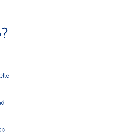
o?
elle
ad
so