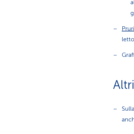
a
g
Prur
letto
Graff
Altr
Sull
anch