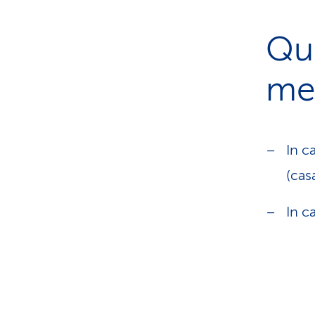
Qu
me
In c
(cas
In c