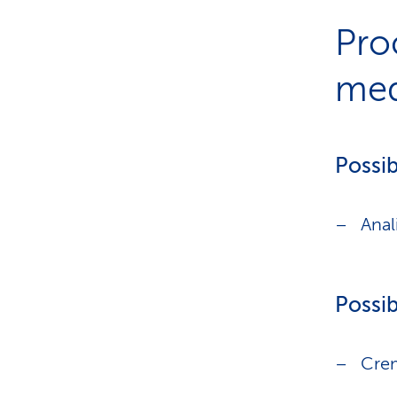
Pro
med
Possibi
Anal
Possib
Crem