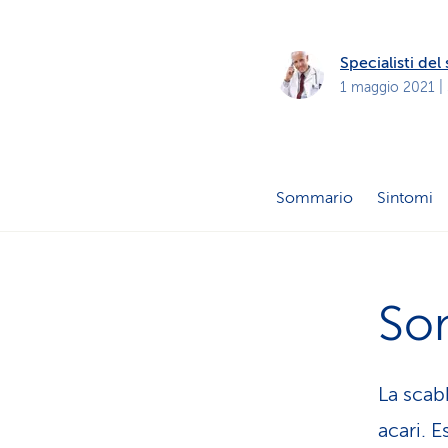
i
p
r
i
Specialisti de
v
a
1 maggio 2021
|
t
i
Sommario
Sintomi
So
La scab
acari. E