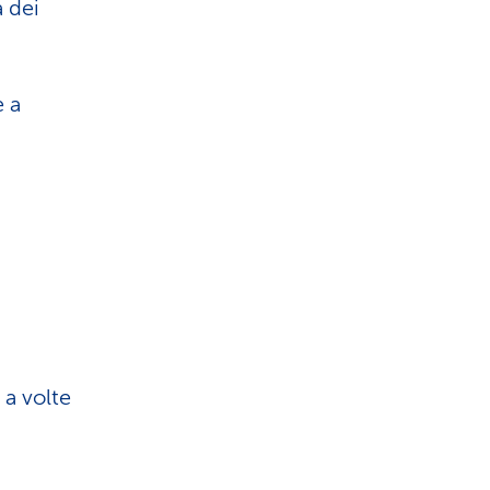
a dei
e a
 a volte