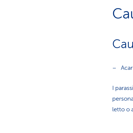
Ca
Cau
Acar
I parass
persona
letto o 