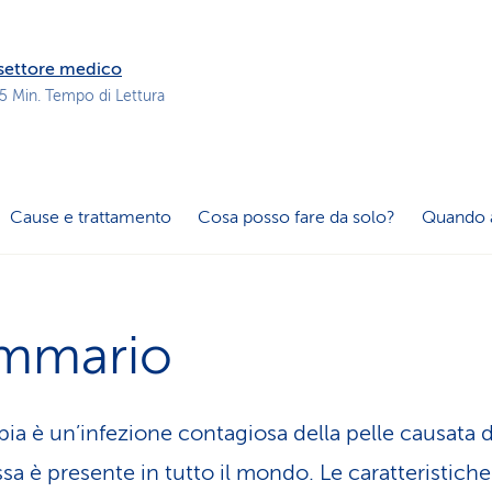
z
i
o
l settore medico
n
 5 Min. Tempo di Lettura
e
a
t
t
i
Cause e trattamento
Cosa posso fare da solo?
Quando 
v
o
mmario
bia è un’infezione contagiosa della pelle causata d
ssa è presente in tutto il mondo. Le caratteristiche