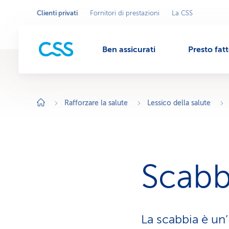
Clienti privati
Fornitori di prestazioni
La CSS
Seleziona
A
r
l'area
M
e
commerciale
a
c
Ben assicurati
Presto fat
o
e
m
m
e
r
n
c
i
Rafforzare la salute
Lessico della salute
a
l
u
e
a
t
t
i
v
Scabb
a
:
C
l
i
e
n
La scabbia è un’
t