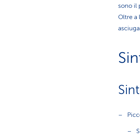
sono il
Oltre a 
asciuga
Si
Sin
Picco
S