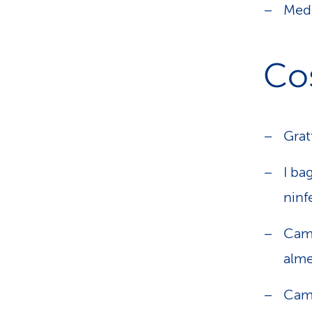
Medi
Cos
Grat
I ba
ninf
Camb
alme
Camb