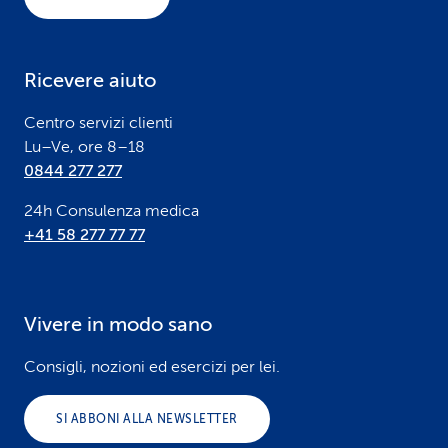
t
e
Ricevere aiuto
r
Centro servizi clienti
Lu–Ve, ore 8–18
0844 277 277
24h Consulenza medica
+41 58 277 77 77
Vivere in modo sano
Consigli, nozioni ed esercizi per lei.
SI ABBONI ALLA NEWSLETTER