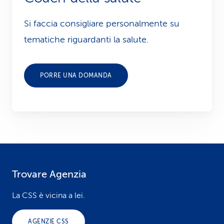
Si faccia consigliare personalmente su
tematiche riguardanti la salute.
PORRE UNA DOMANDA
Trovare Agenzia
F
o
La CSS è vicina a lei.
o
AGENZIE CSS