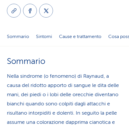
i
d
i
Sommario
Sintomi
Cause e trattamento
Cosa poss
s
e
Sommario
r
v
Nella sindrome (o fenomeno) di Raynaud, a
causa del ridotto apporto di sangue le dita delle
i
mani, dei piedi o i lobi delle orecchie diventano
z
bianchi quando sono colpiti dagli attacchi e
i
risultano intorpiditi e dolenti. In seguito la pelle
o
assume una colorazione dapprima cianotica e