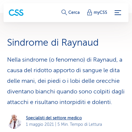
c
Cerca
myCSS
o
l
Sindrome di Raynaud
l
e
Nella sindrome (o fenomeno) di Raynaud, a
causa del ridotto apporto di sangue le dita
g
delle mani, dei piedi o i lobi delle orecchie
a
diventano bianchi quando sono colpiti dagli
m
attacchi e risultano intorpiditi e dolenti.
e
n
Specialisti del settore medico
1 maggio 2021
| 5 Min. Tempo di Lettura
t