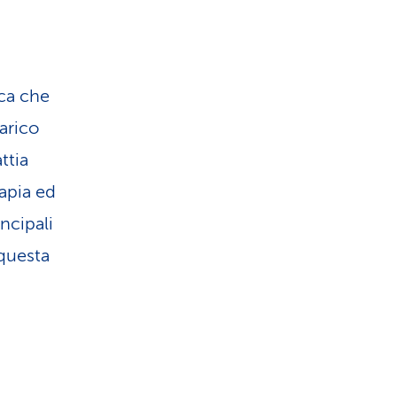
u
s
i
e
s
ca che
r
arico
t
v
ttia
i
rapia ed
i
ncipali
c
z
 questa
a
i
o