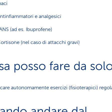
aci
ntinfiammatori e analgesici
ANS (ad es. Ibuprofene)
ortisone (nel caso di attacchi gravi)
a posso fare da sol
icare autonomamente esercizi (fisioterapici) regol
ando andare dal