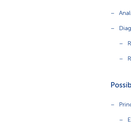
Anal
Diag
R
R
Possib
Prin
E