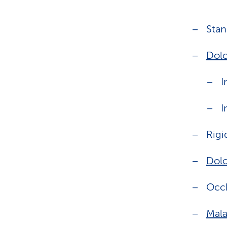
Sta
Dolo
I
I
Rigi
Dolo
Occh
Mala