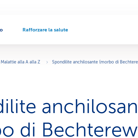
to
Rafforzare la salute
P
e
r
c
o
Malattie alla A alla Z
Spondilite anchilosante (morbo di Bechter
r
s
o
d
i
ilite anchilosan
n
a
v
i
o di Bechterew
g
a