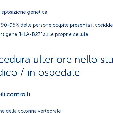
isposizione genetica
l 90-95% delle persone colpite presenta il cosidde
ntigene "HLA-B27" sulle proprie cellule
cedura ulteriore nello st
ico / in ospedale
li controlli
e della colonna vertebrale