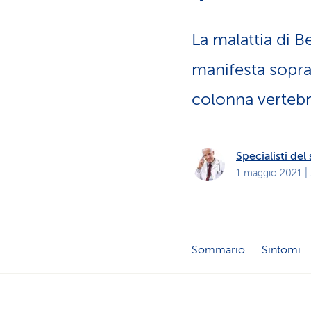
i
p
r
i
La malattia di 
v
a
t
manifesta sopra
i
colonna vertebr
Specialisti de
1 maggio 2021
|
Sommario
Sintomi