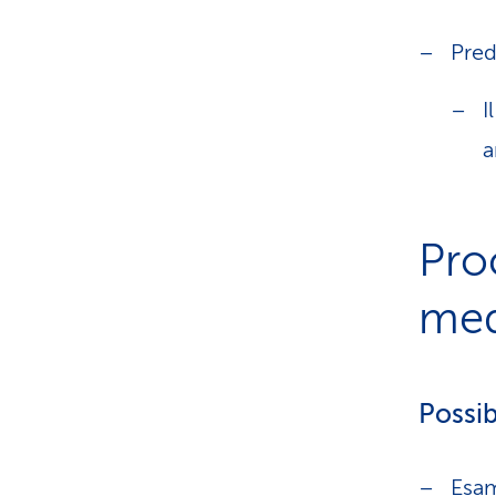
Pred
I
a
Pro
med
Possibi
Esam