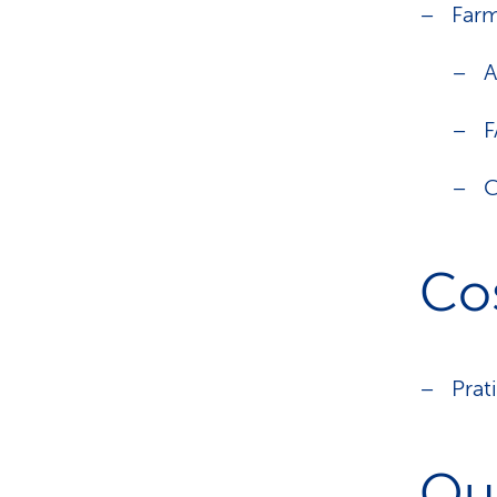
Farm
A
F
C
Cos
Prat
Qu