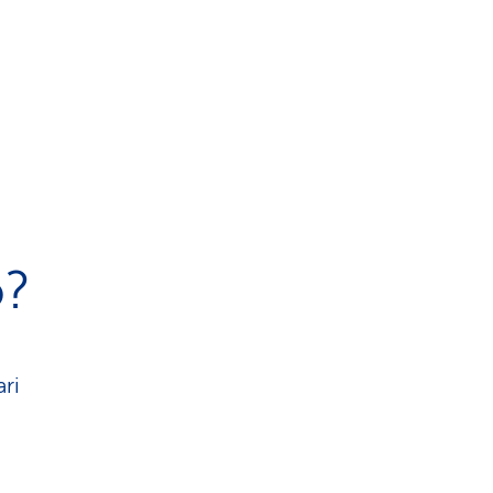
o?
ari