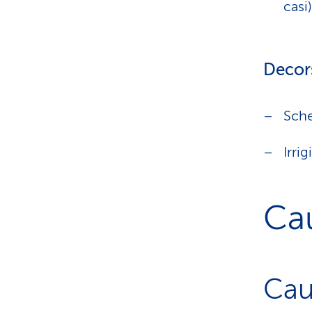
casi)
Decor
Sche
Irri
Ca
Cau