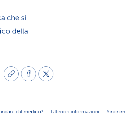
a
o
m
a che si
n
ico della
e
e
n
l
t
i
i
n
d
andare dal medico?
Ulteriori informazioni
Sinonimi
g
i