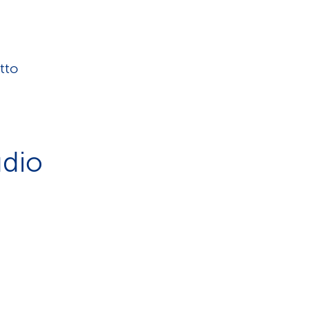
tto
udio