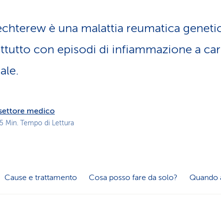
z
i
Bechterew è una malattia reumatica genetic
o
n
ttutto con episodi di infiammazione a car
e
a
ale.
t
t
i
v
l settore medico
o
 5 Min. Tempo di Lettura
Cause e trattamento
Cosa posso fare da solo?
Quando 