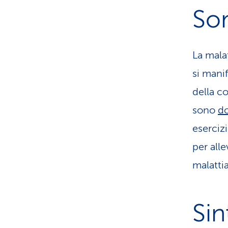
So
La mala
si mani
della c
sono
do
eserciz
per all
malattia
Si