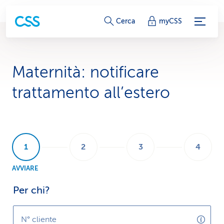
c
Cerca
myCSS
o
l
Maternità: notificare
l
trattamento all’estero
e
g
a
m
AVVIARE
e
Per chi?
n
t
N° cliente