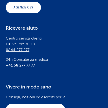
o
AGENZIE CSS
t
e
Ricevere aiuto
r
Centro servizi clienti
Lu–Ve, ore 8–18
0844 277 277
24h Consulenza medica
+41 58 277 77 77
Vivere in modo sano
Consigli, nozioni ed esercizi per lei.