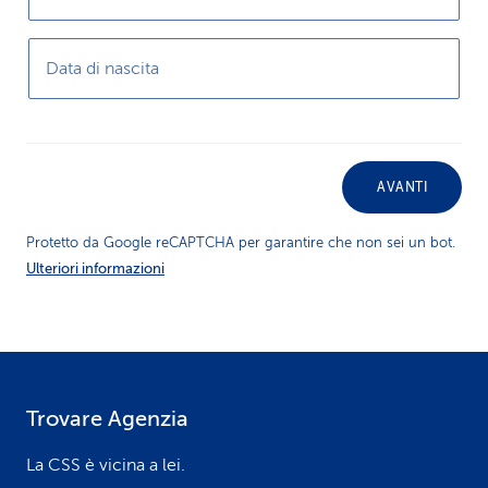
i
Data di nascita
d
i
s
AVANTI
e
r
Protetto da Google reCAPTCHA per garantire che non sei un bot.
Ulteriori informazioni
v
i
z
i
Trovare Agenzia
F
o
o
La CSS è vicina a lei.