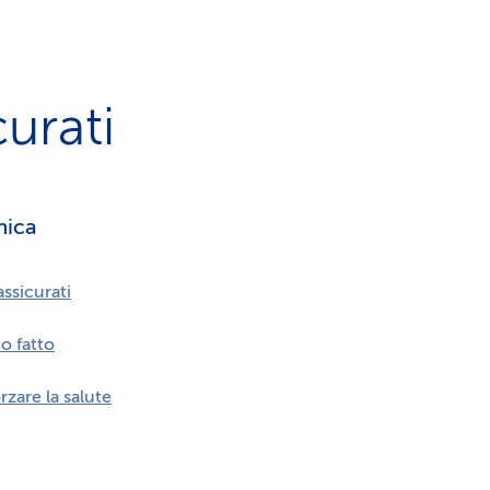
curati
mica
ssicurati
o fatto
rzare la salute