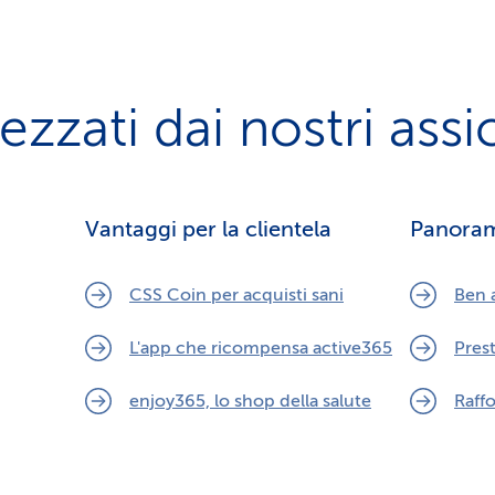
zzati dai nostri assi
Vantaggi per la clientela
Panora
CSS Coin per acquisti sani
Ben a
L'app che ricompensa active365
Prest
enjoy365, lo shop della salute
Raffo