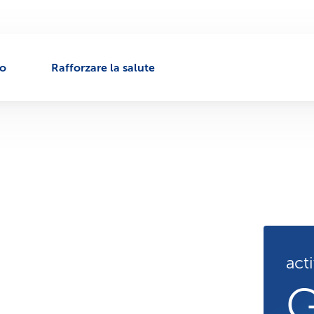
to
Rafforzare la salute
act
G