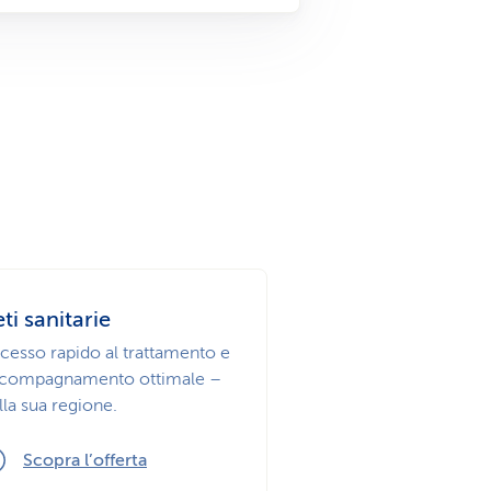
u
s
i
e
s
r
t
v
i
i
c
z
ti sanitarie
cesso rapido al trattamento e
a
i
compagnamento ottimale –
lla sua regione.
o
Scopra l’offerta