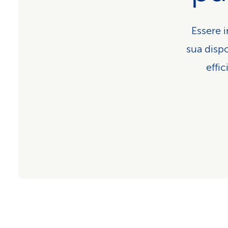
Essere i
sua disp
effic