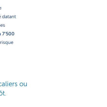
e
é datant
des
à 7'500
 risque
caliers ou
ôt.