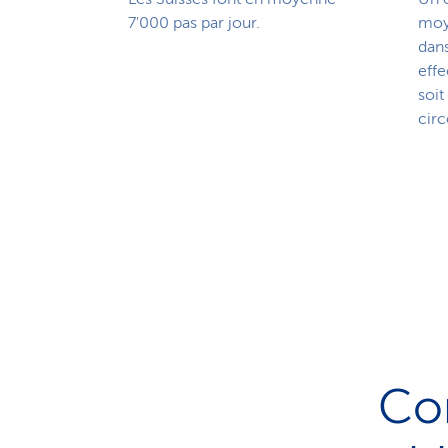
7'000 pas par jour.
moy
dans
effe
soit
circ
Con