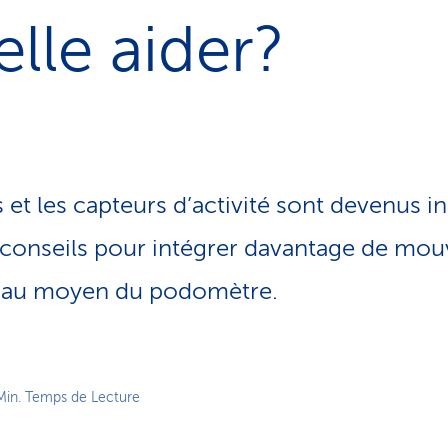
o
lle aider?
n
a
c
t
i
f
et les capteurs d’activité sont devenus i
conseils pour intégrer davantage de mo
n au moyen du podomètre.
Min. Temps de Lecture