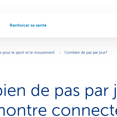
Renforcer sa santé
C
h
e
m
i
s pour le sport et le mouvement
Combien de pas par jour?
n
d
e
n
a
en de pas par 
v
i
g
a
ontre connect
t
i