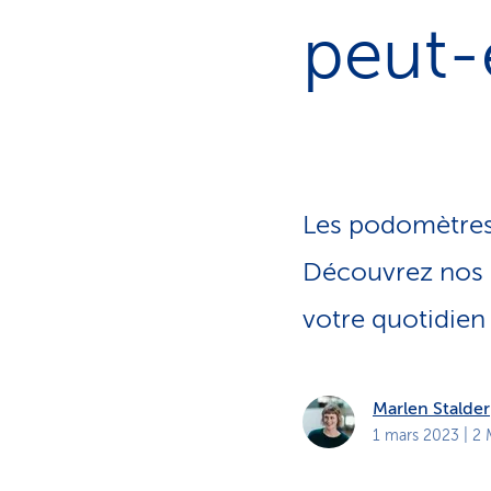
t
s
peut-e
p
r
i
v
é
s
Les podomètres 
Découvrez nos 
votre quotidie
Marlen Stalder
1 mars 2023
| 2 