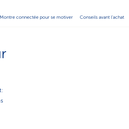
i
s
Montre connectée pour se motiver
Conseils avant l’achat
t
i
r
q
u
t:
e
ns