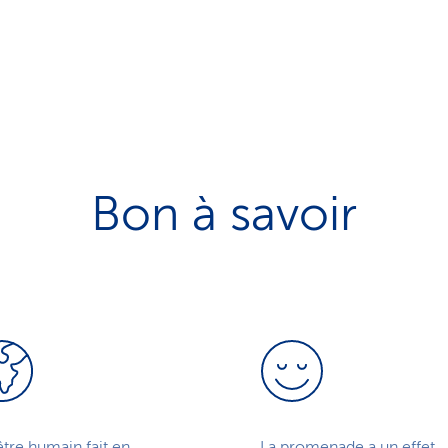
Bon à savoir
tre humain fait en
La promenade a un effet