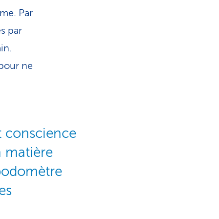
rme. Par
s par
in.
 pour ne
t conscience
 matière
n podomètre
es