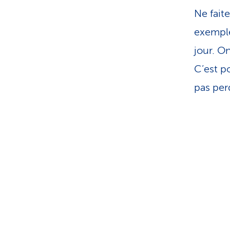
Ne fait
exemple
jour. O
C’est po
pas perd