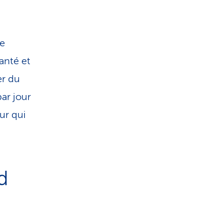
le
anté et
er du
ar jour
ur qui
d