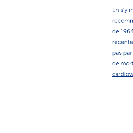
En s’y 
recomma
de 1964
récente
pas par 
de mort
cardiov