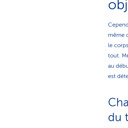
obj
Cependa
même co
le corp
tout. M
au débu
est dét
Cha
du 